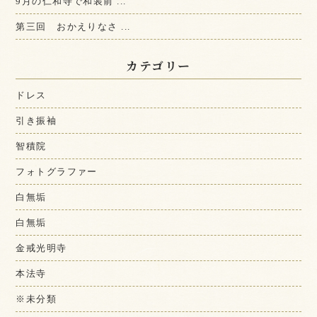
9月の仁和寺で和装前 ...
第三回 おかえりなさ ...
カテゴリー
ドレス
引き振袖
智積院
フォトグラファー
白無垢
白無垢
金戒光明寺
本法寺
※未分類