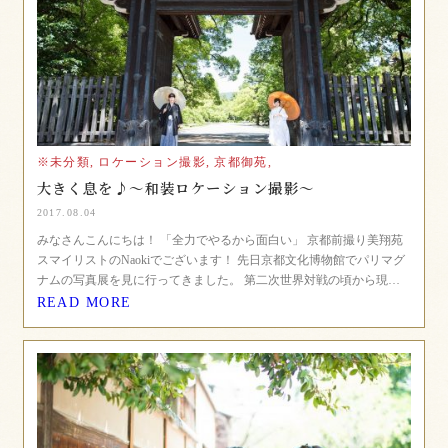
※未分類,
ロケーション撮影,
京都御苑,
大きく息を♪〜和装ロケーション撮影〜
2017.08.04
みなさんこんにちは！ 「全力でやるから面白い」 京都前撮り美翔苑
スマイリストのNaokiでございます！ 先日京都文化博物館でパリマグ
ナムの写真展を見に行ってきました。 第二次世界対戦の頃から現…
READ MORE