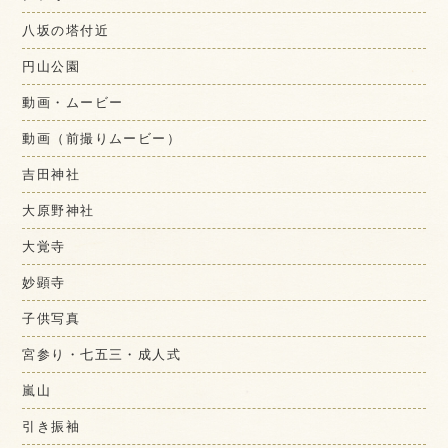
八坂の塔付近
円山公園
動画・ムービー
動画（前撮りムービー）
吉田神社
大原野神社
大覚寺
妙顕寺
子供写真
宮参り・七五三・成人式
嵐山
引き振袖