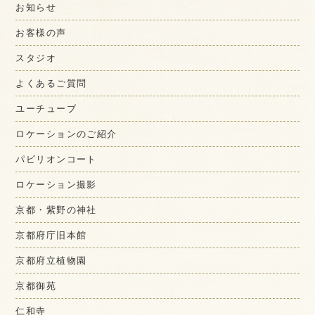
お知らせ
お客様の声
スタジオ
よくあるご質問
ユーチューブ
ロケーションのご紹介
パビリオンコート
ロケーション撮影
京都・紫野の神社
京都府庁旧本館
京都府立植物園
京都御苑
仁和寺