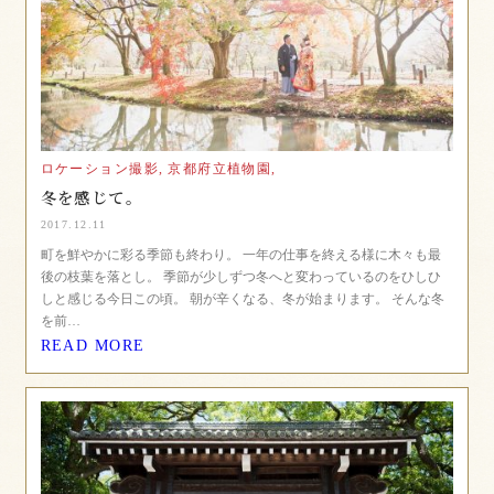
ロケーション撮影,
京都府立植物園,
冬を感じて。
2017.12.11
町を鮮やかに彩る季節も終わり。 一年の仕事を終える様に木々も最
後の枝葉を落とし。 季節が少しずつ冬へと変わっているのをひしひ
しと感じる今日この頃。 朝が辛くなる、冬が始まります。 そんな冬
を前…
READ MORE