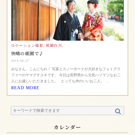
ロケーション撮影,
祇園白川,
快晴の祇園で♪
2016.06.27
みなさん、こんにちわ！ 写真とスノーボードが大好きなフォトグラ
ファーのヤマグチユキです。 今日は長野県から元気ハツラツなお二
人にお越しいただきました。 とっても仲のいいお二人。 …
READ MORE
カレンダー