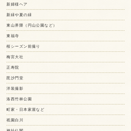
新婦様ヘア
新緑や夏の緑
東山界隈（円山公園など）
東福寺
桜シーズン前撮り
梅宮大社
正寿院
毘沙門堂
洋装撮影
洛西竹林公園
町家・日本家屋など
祇園白川
神社仏閣