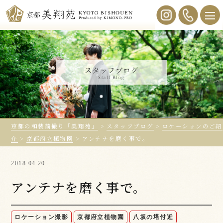
スタッフブログ
Staff Blog
京都の和装前撮り「美翔苑」
>
スタッフブログ
>
ロケーションのご紹
介
>
京都府立植物園
>
アンテナを磨く事で。
2018.04.20
アンテナを磨く事で。
ロケーション撮影
京都府立植物園
八坂の塔付近