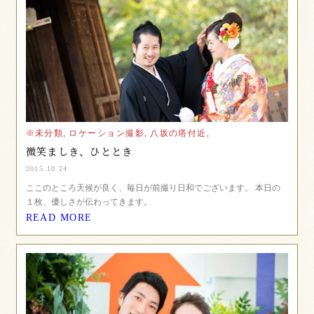
※未分類,
ロケーション撮影,
八坂の塔付近,
微笑ましき、ひととき
2015.10.24
ここのところ天候が良く、毎日が前撮り日和でございます。 本日の
１枚、優しさが伝わってきます。
READ MORE