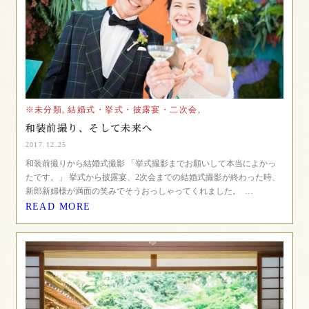
※未分類,
結婚式・挙式・披露宴・二次会,
和装前撮り、そして未来へ
2017.12.25
和装前撮りから結婚式撮影 「挙式撮影までお願いして本当によかっ
たです。」 挙式から披露宴、2次会までの結婚式撮影が終わった時、
新郎新婦様が満面の笑みでそうおっしゃってくれました。 …
READ MORE