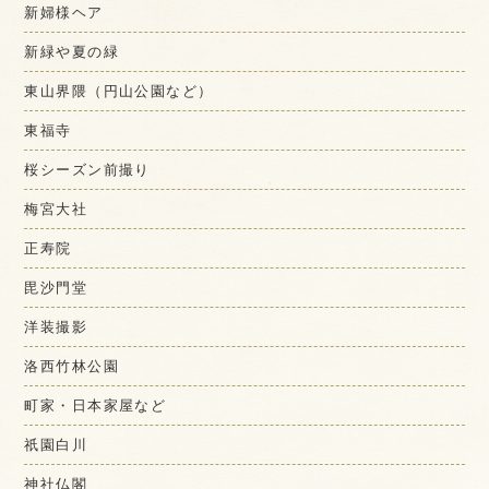
新婦様ヘア
新緑や夏の緑
東山界隈（円山公園など）
東福寺
桜シーズン前撮り
梅宮大社
正寿院
毘沙門堂
洋装撮影
洛西竹林公園
町家・日本家屋など
祇園白川
神社仏閣