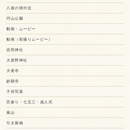
八坂の塔付近
円山公園
動画・ムービー
動画（前撮りムービー）
吉田神社
大原野神社
大覚寺
妙顕寺
子供写真
宮参り・七五三・成人式
嵐山
引き振袖