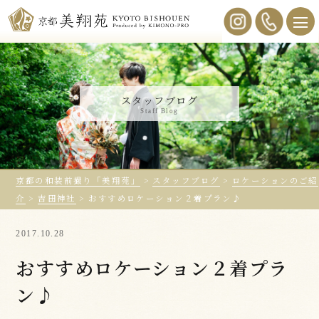
スタッフブログ
Staff Blog
京都の和装前撮り「美翔苑」
>
スタッフブログ
>
ロケーションのご紹
介
>
吉田神社
>
おすすめロケーション２着プラン♪
2017.10.28
おすすめロケーション２着プラ
ン♪