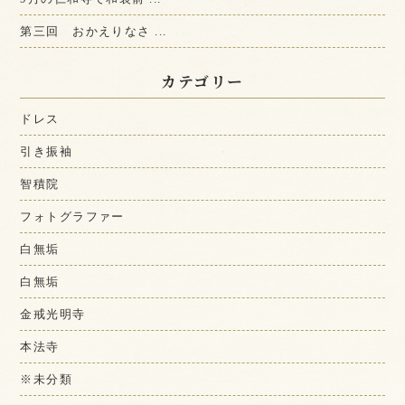
第三回 おかえりなさ ...
カテゴリー
ドレス
引き振袖
智積院
フォトグラファー
白無垢
白無垢
金戒光明寺
本法寺
※未分類