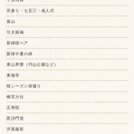
宮参り・七五三・成人式
嵐山
引き振袖
新婦様ヘア
新緑や夏の緑
東山界隈（円山公園など）
東福寺
桜シーズン前撮り
梅宮大社
正寿院
毘沙門堂
洋装撮影