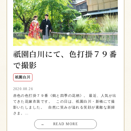
祇園白川にて、色打掛７９番
で撮影
祇園白川
2020.08.26
赤色の色打掛７９番《鶴と四季の花柄》。 最近、人気が出
てきた花嫁衣装です。 この日は、祇園白川・新橋にて撮
影いたしました。 自然に笑みが溢れる笑顔が素敵な新婦
さま。…
→
READ MORE