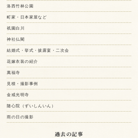
洛西竹林公園
町家・日本家屋など
祇園白川
神社仏閣
結婚式・挙式・披露宴・二次会
花嫁衣装の紹介
萬福寺
見積・撮影事例
金戒光明寺
随心院（ずいしんいん）
雨の日の撮影
過去の記事