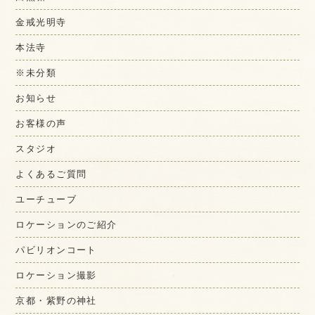
金戒光明寺
本法寺
※未分類
お知らせ
お客様の声
スタジオ
よくあるご質問
ユーチューブ
ロケーションのご紹介
パビリオンコート
ロケーション撮影
京都・紫野の神社