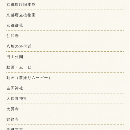
京都府庁旧本館
京都府立植物園
京都御苑
仁和寺
八坂の塔付近
円山公園
動画・ムービー
動画（前撮りムービー）
吉田神社
大原野神社
大覚寺
妙顕寺
子供写真