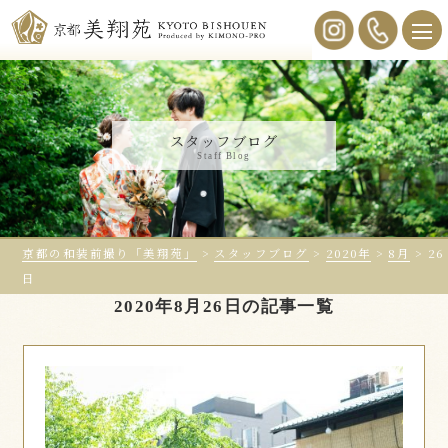
スタッフブログ
Staff Blog
京都の和装前撮り「美翔苑」
>
スタッフブログ
>
2020年
>
8月
>
26
日
2020年8月26日の記事一覧