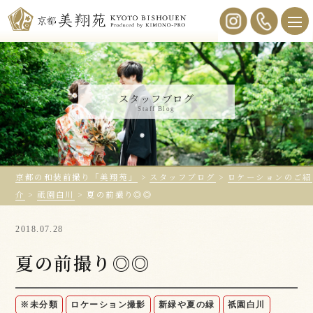
スタッフブログ
Staff Blog
京都の和装前撮り「美翔苑」
>
スタッフブログ
>
ロケーションのご紹
介
>
祇園白川
>
夏の前撮り◎◎
2018.07.28
夏の前撮り◎◎
※未分類
ロケーション撮影
新緑や夏の緑
祇園白川