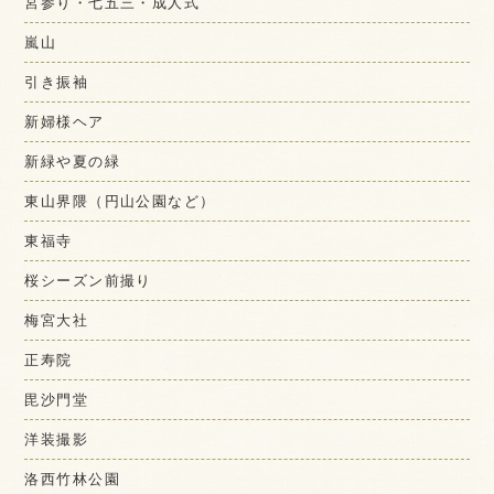
宮参り・七五三・成人式
嵐山
引き振袖
新婦様ヘア
新緑や夏の緑
東山界隈（円山公園など）
東福寺
桜シーズン前撮り
梅宮大社
正寿院
毘沙門堂
洋装撮影
洛西竹林公園