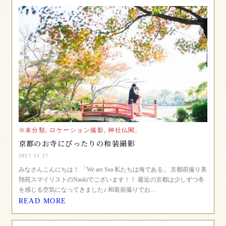
※未分類,
ロケーション撮影,
神社仏閣,
京都のお寺にぴったりの和装撮影
2017.11.17
みなさんこんにちは！ 「We are Sea 私たちは海である」 京都前撮り美
翔苑スマイリストのNaokiでございます！！ 最近の京都は少しずつ冬
を感じる空気になってきました♪ 和装前撮りでお…
READ MORE