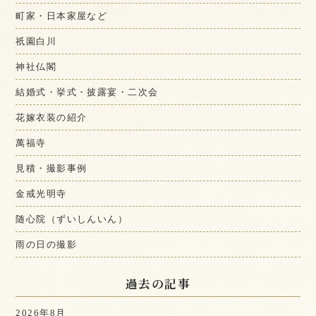
町家・日本家屋など
祇園白川
神社仏閣
結婚式・挙式・披露宴・二次会
花嫁衣装の紹介
萬福寺
見積・撮影事例
金戒光明寺
随心院（ずいしんいん）
雨の日の撮影
過去の記事
2026年8月