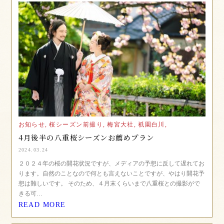
お知らせ,
桜シーズン前撮り,
梅宮大社,
祇園白川,
4月後半の八重桜シーズンお薦めプラン
2024.03.24
２０２４年の桜の開花状況ですが、メディアの予想に反して遅れてお
ります。自然のことなので何とも言えないことですが、やはり開花予
想は難しいです。 そのため、４月末くらいまで八重桜との撮影がで
きる可…
READ MORE