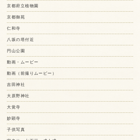
京都府立植物園
京都御苑
仁和寺
八坂の塔付近
円山公園
動画・ムービー
動画（前撮りムービー）
吉田神社
大原野神社
大覚寺
妙顕寺
子供写真