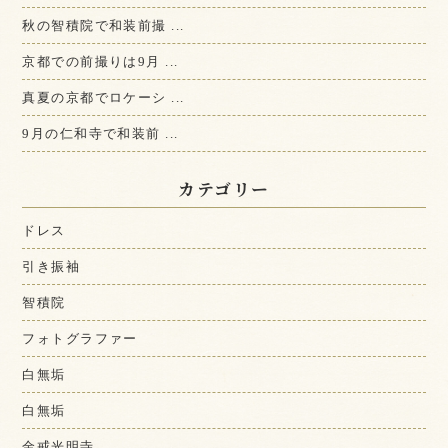
秋の智積院で和装前撮 ...
京都での前撮りは9月 ...
真夏の京都でロケーシ ...
9月の仁和寺で和装前 ...
カテゴリー
ドレス
引き振袖
智積院
フォトグラファー
白無垢
白無垢
金戒光明寺