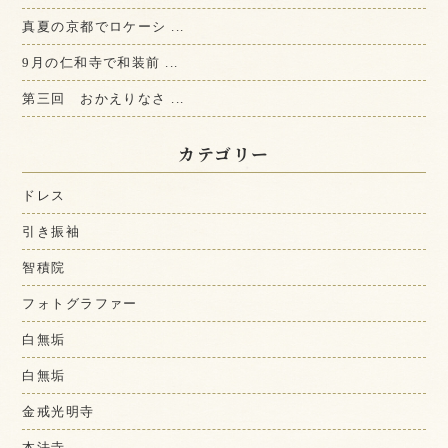
真夏の京都でロケーシ ...
9月の仁和寺で和装前 ...
第三回 おかえりなさ ...
カテゴリー
ドレス
引き振袖
智積院
フォトグラファー
白無垢
白無垢
金戒光明寺
本法寺