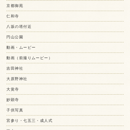
京都御苑
仁和寺
八坂の塔付近
円山公園
動画・ムービー
動画（前撮りムービー）
吉田神社
大原野神社
大覚寺
妙顕寺
子供写真
宮参り・七五三・成人式