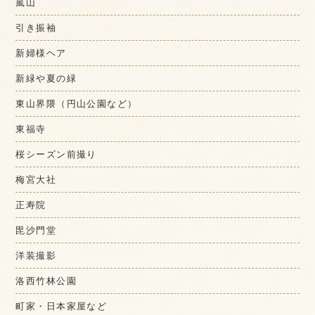
嵐山
引き振袖
新婦様ヘア
新緑や夏の緑
東山界隈（円山公園など）
東福寺
桜シーズン前撮り
梅宮大社
正寿院
毘沙門堂
洋装撮影
洛西竹林公園
町家・日本家屋など