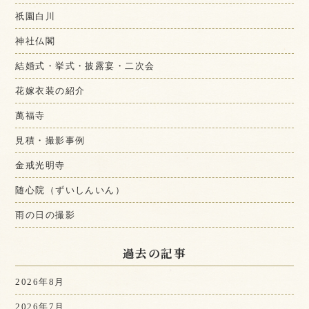
祇園白川
神社仏閣
結婚式・挙式・披露宴・二次会
花嫁衣装の紹介
萬福寺
見積・撮影事例
金戒光明寺
随心院（ずいしんいん）
雨の日の撮影
過去の記事
2026年8月
2026年7月