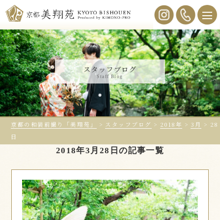
スタッフブログ
Staff Blog
京都の和装前撮り「美翔苑」
>
スタッフブログ
>
2018年
>
3月
>
28
日
2018年3月28日の記事一覧