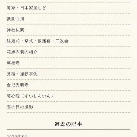
町家・日本家屋など
祇園白川
神社仏閣
結婚式・挙式・披露宴・二次会
花嫁衣装の紹介
萬福寺
見積・撮影事例
金戒光明寺
随心院（ずいしんいん）
雨の日の撮影
過去の記事
2026年8月