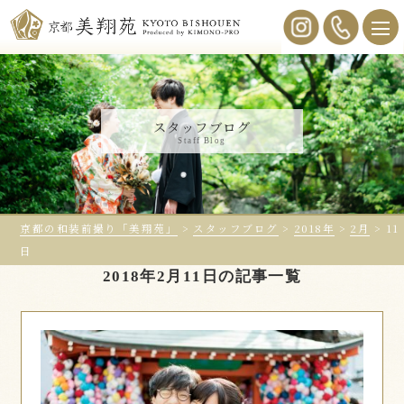
スタッフブログ
Staff Blog
京都の和装前撮り「美翔苑」
>
スタッフブログ
>
2018年
>
2月
>
11
日
2018年2月11日の記事一覧