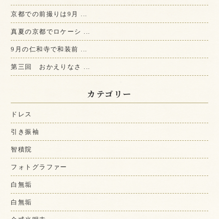
京都での前撮りは9月 ...
真夏の京都でロケーシ ...
9月の仁和寺で和装前 ...
第三回 おかえりなさ ...
カテゴリー
ドレス
引き振袖
智積院
フォトグラファー
白無垢
白無垢