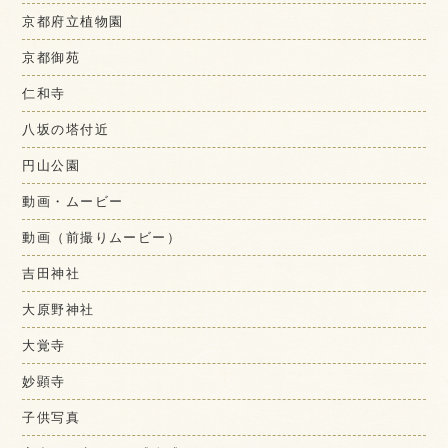
京都府立植物園
京都御苑
仁和寺
八坂の塔付近
円山公園
動画・ムービー
動画（前撮りムービー）
吉田神社
大原野神社
大覚寺
妙顕寺
子供写真