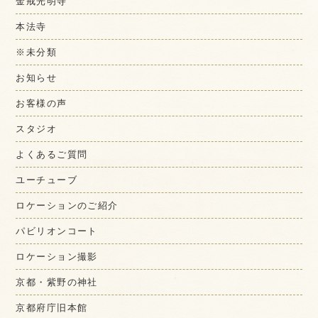
金戒光明寺
本法寺
※未分類
お知らせ
お客様の声
スタジオ
よくあるご質問
ユーチューブ
ロケーションのご紹介
パビリオンコート
ロケーション撮影
京都・紫野の神社
京都府庁旧本館