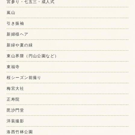
宮参り・七五三・成人式
嵐山
引き振袖
新婦様ヘア
新緑や夏の緑
東山界隈（円山公園など）
東福寺
桜シーズン前撮り
梅宮大社
正寿院
毘沙門堂
洋装撮影
洛西竹林公園