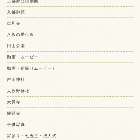
京都府立植物園
京都御苑
仁和寺
八坂の塔付近
円山公園
動画・ムービー
動画（前撮りムービー）
吉田神社
大原野神社
大覚寺
妙顕寺
子供写真
宮参り・七五三・成人式