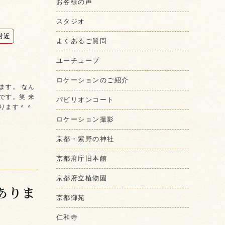
お客様の声
スタジオ
付近
よくあるご質問
ユーチューブ
ロケーションのご紹介
ます。 なん
です。笑 来
パビリオンコート
ります＾＾
ロケーション撮影
京都・紫野の神社
京都府庁旧本館
京都府立植物園
ありま
京都御苑
仁和寺