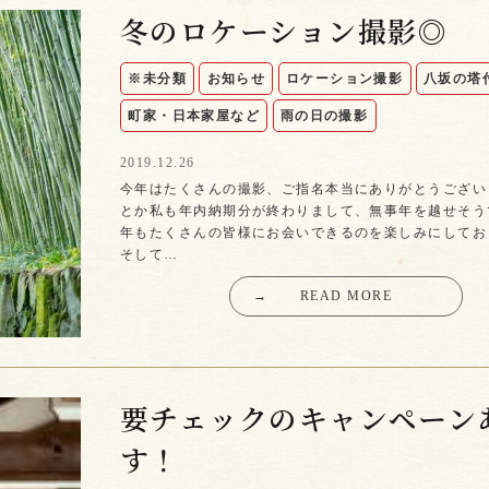
冬のロケーション撮影◎
※未分類
お知らせ
ロケーション撮影
八坂の塔
町家・日本家屋など
雨の日の撮影
2019.12.26
今年はたくさんの撮影、ご指名本当にありがとうござい
とか私も年内納期分が終わりまして、無事年を越せそう
年もたくさんの皆様にお会いできるのを楽しみにしてお
そして…
→
READ MORE
要チェックのキャンペーン
す！