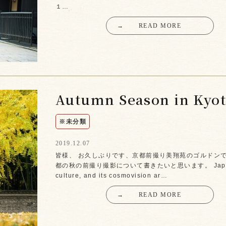
１…
→
READ MORE
Autumn Season in Kyo
※未分類
2019.12.07
皆様、 お久しぶりです、京都前撮り美翔苑のゴルドンで
都の秋の前撮り撮影について書きたいと思います。 Japa
culture, and its cosmovision ar…
→
READ MORE