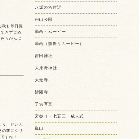
八坂の塔付近
円山公園
の秋も毎日撮
動画・ムービー
新できずごめ
！色々がんば
動画（前撮りムービー）
吉田神社
大原野神社
大覚寺
妙顕寺
子供写真
宮参り・七五三・成人式
わり、だいぶ
嵐山
その前にクリ
いですね！