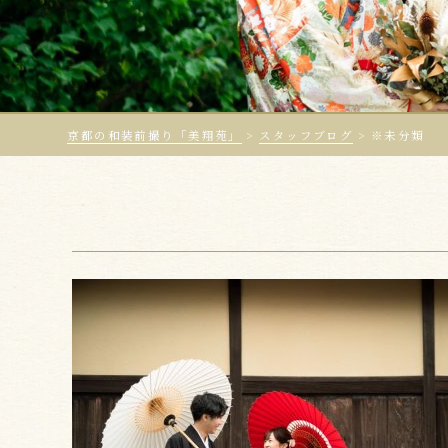
京都の和装前撮り「美翔苑」
>
スタッフブログ
>
※未分類