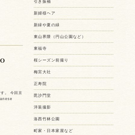
引き振袖
新婦様ヘア
新緑や夏の緑
東山界隈（円山公園など）
東福寺
to
桜シーズン前撮り
梅宮大社
正寿院
す。 今回京
毘沙門堂
nese
洋装撮影
洛西竹林公園
町家・日本家屋など