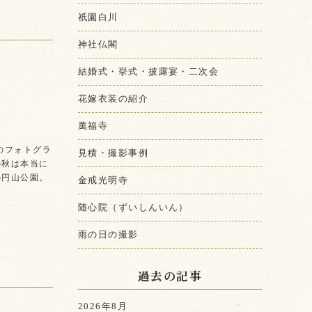
祇園白川
神社仏閣
結婚式・挙式・披露宴・二次会
花嫁衣装の紹介
萬福寺
のフォトグラ
見積・撮影事例
の秋は本当に
の円山公園。
金戒光明寺
随心院（ずいしんいん）
雨の日の撮影
過去の記事
2026年8月