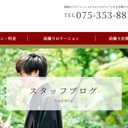
着物のプロフェッショナルがプロデュースする京都の
075-353-88
TEL
ン・料金
前撮りロケーション
前撮り衣
前撮りご利用の流れ
京都美翔苑店舗情報
スタッフブログ
Staff Blog