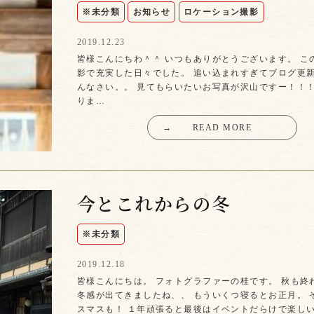
※未分類
お知らせ
ロケーション撮影
2019.12.23
皆様こんにちわ＾＾ いつもありがとうございます。 こ
影で充実した日々でした。 追い込まれすぎてブログ更
んなさい。。 見てもらいたいお写真が沢山ですー！！
りま…
→
READ MORE
今とこれからの冬
※未分類
2019.12.18
皆様こんにちは。 フォトグラファーの桂です。 秋も終
冬感が出てきましたね、、 もういくつ寝るとお正月。 
スマスも！ １年頑張ると最後はイベントだらけで楽し