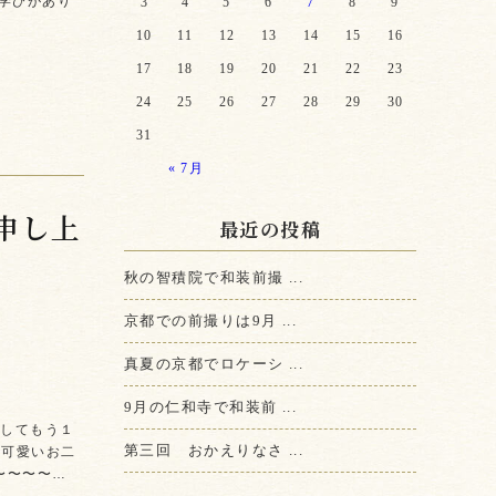
学びがあり
3
4
5
6
7
8
9
10
11
12
13
14
15
16
17
18
19
20
21
22
23
24
25
26
27
28
29
30
31
« 7月
申し上
最近の投稿
秋の智積院で和装前撮 ...
京都での前撮りは9月 ...
真夏の京都でロケーシ ...
9月の仁和寺で和装前 ...
ましてもう１
第三回 おかえりなさ ...
 可愛いお二
〜〜〜〜…