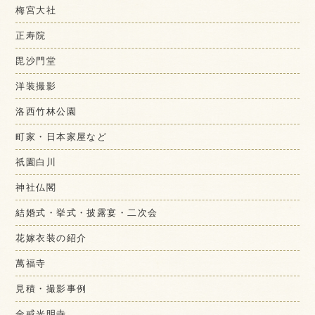
梅宮大社
正寿院
毘沙門堂
洋装撮影
洛西竹林公園
町家・日本家屋など
祇園白川
神社仏閣
結婚式・挙式・披露宴・二次会
花嫁衣装の紹介
萬福寺
見積・撮影事例
金戒光明寺