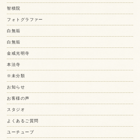
智積院
フォトグラファー
白無垢
白無垢
金戒光明寺
本法寺
※未分類
お知らせ
お客様の声
スタジオ
よくあるご質問
ユーチューブ