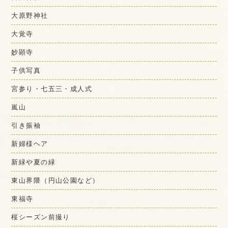
大原野神社
大覚寺
妙顕寺
子供写真
宮参り・七五三・成人式
嵐山
引き振袖
新婦様ヘア
新緑や夏の緑
東山界隈（円山公園など）
東福寺
桜シーズン前撮り