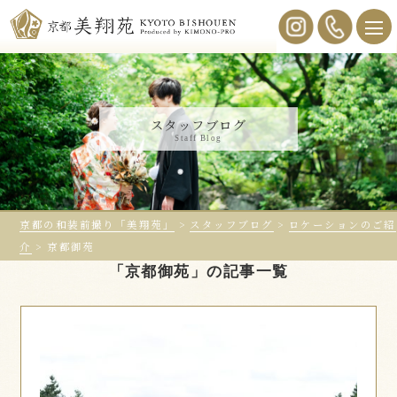
スタッフブログ
Staff Blog
京都の和装前撮り「美翔苑」
>
スタッフブログ
>
ロケーションのご紹
介
>
京都御苑
「京都御苑」の記事一覧