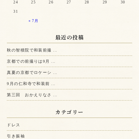
24
25
26
27
28
29
30
31
« 7月
最近の投稿
秋の智積院で和装前撮 ...
京都での前撮りは9月 ...
真夏の京都でロケーシ ...
9月の仁和寺で和装前 ...
第三回 おかえりなさ ...
カテゴリー
ドレス
引き振袖