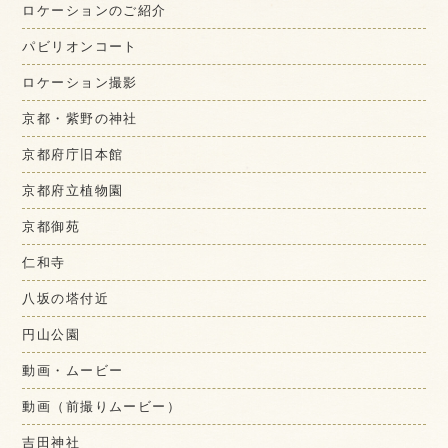
ロケーションのご紹介
パビリオンコート
ロケーション撮影
京都・紫野の神社
京都府庁旧本館
京都府立植物園
京都御苑
仁和寺
八坂の塔付近
円山公園
動画・ムービー
動画（前撮りムービー）
吉田神社