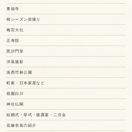
東福寺
桜シーズン前撮り
梅宮大社
正寿院
毘沙門堂
洋装撮影
洛西竹林公園
町家・日本家屋など
祇園白川
神社仏閣
結婚式・挙式・披露宴・二次会
花嫁衣装の紹介