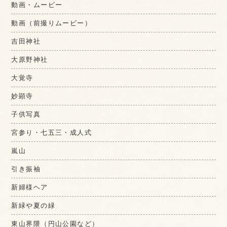
動画・ムービー
動画（前撮りムービー）
吉田神社
大原野神社
大覚寺
妙顕寺
子供写真
宮参り・七五三・成人式
嵐山
引き振袖
新婦様ヘア
新緑や夏の緑
東山界隈（円山公園など）