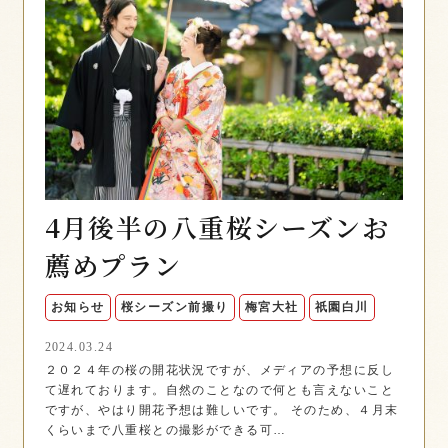
4月後半の八重桜シーズンお
薦めプラン
お知らせ
桜シーズン前撮り
梅宮大社
祇園白川
2024.03.24
２０２４年の桜の開花状況ですが、メディアの予想に反し
て遅れております。自然のことなので何とも言えないこと
ですが、やはり開花予想は難しいです。 そのため、４月末
くらいまで八重桜との撮影ができる可…