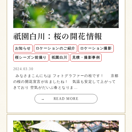
祇園白川：桜の開花情報
お知らせ
ロケーションのご紹介
ロケーション撮影
桜シーズン前撮り
祇園白川
見積・撮影事例
2024.03.30
みなさまこんにちは フォトグラファーの桂です！ 京都
の桜の開花宣言が出ましたね！ 気温も安定して上がって
きており 空気がだいぶ春となりま…
→
READ MORE