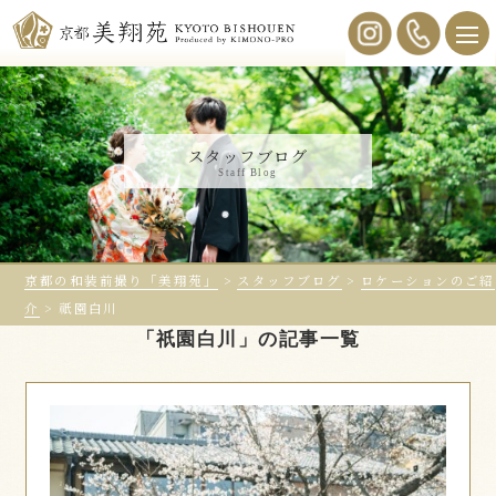
スタッフブログ
Staff Blog
京都の和装前撮り「美翔苑」
>
スタッフブログ
>
ロケーションのご紹
介
>
祇園白川
「祇園白川」の記事一覧