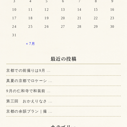
3
4
5
6
7
8
9
10
11
12
13
14
15
16
17
18
19
20
21
22
23
24
25
26
27
28
29
30
31
« 7月
最近の投稿
京都での前撮りは9月 ...
真夏の京都でロケーシ ...
9月の仁和寺で和装前 ...
第三回 おかえりなさ ...
京都の余韻プラン｜撮 ...
カテゴリー