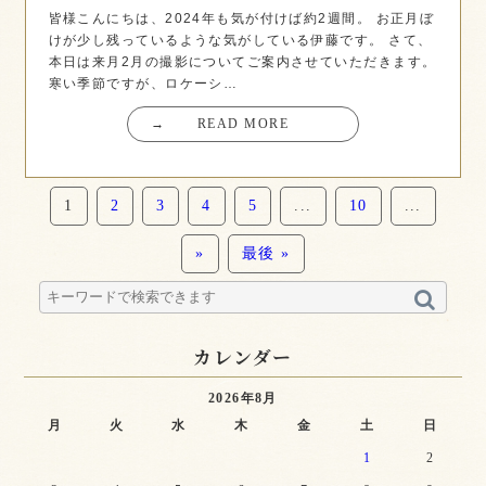
皆様こんにちは、2024年も気が付けば約2週間。 お正月ぼ
けが少し残っているような気がしている伊藤です。 さて、
本日は来月2月の撮影についてご案内させていただきます。
寒い季節ですが、ロケーシ…
→
READ MORE
1
2
3
4
5
...
10
...
»
最後 »
カレンダー
2026年8月
月
火
水
木
金
土
日
1
2