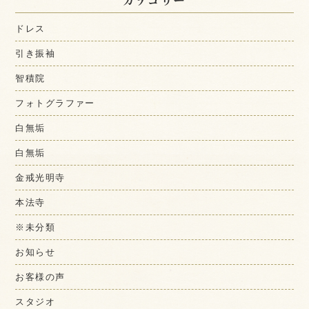
ドレス
引き振袖
智積院
フォトグラファー
白無垢
白無垢
金戒光明寺
本法寺
※未分類
お知らせ
お客様の声
スタジオ