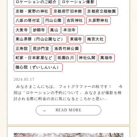
ロケーションのご紹介
ロケーション撮影
京都・紫野の神社
京都府庁旧本館
京都府立植物園
八坂の塔付近
円山公園
吉田神社
大原野神社
大覚寺
妙顕寺
嵐山
本法寺
東山界隈（円山公園など）
東福寺
梅宮大社
正寿院
毘沙門堂
洛西竹林公園
町家・日本家屋など
祇園白川
神社仏閣
萬福寺
随心院（ずいしんいん）
2024.05.17
みなさまこんにちは。 フォトグラファーの桂です！ 今
回は「ロケーションの予約について」 みなさまが撮影を検
討される際に料金の次に気になるところかと思い…
→
READ MORE