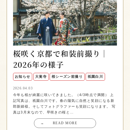
桜咲く京都で和装前撮り｜
2026年の様子
お知らせ
大覚寺
桜シーズン前撮り
祇園白川
2026.04.03
今年も桜が綺麗に咲いてきました。（4/3時点で満開） 上
記写真は、祇園白川です。春の陽気に自然と笑顔になる新
郎新婦様。そしてフォトグラファーも笑顔になります。 写
真は3月末なので、早咲きの桜と…
→
READ MORE