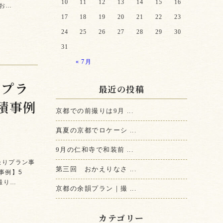
10
11
12
13
14
15
16
お…
17
18
19
20
21
22
23
24
25
26
27
28
29
30
31
« 7月
めプラ
最近の投稿
積事例
京都での前撮りは9月 ...
真夏の京都でロケーシ ...
9月の仁和寺で和装前 ...
前撮りプラン事
第三回 おかえりなさ ...
事例】5
撮り…
京都の余韻プラン｜撮 ...
カテゴリー