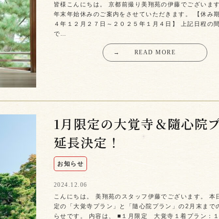
皆様こんにちは。 京都前撮り美翔苑の伊藤でございます
年末年始休みのご案内をさせていただきます。 【休み
４年１２月２７日～２０２５年１月４日】 上記日程の間は
で…
→
READ MORE
1月限定の大覚寺＆隨心院
延長決定！
お知らせ
2024.12.06
こんにちは。 美翔苑のスタッフ伊藤でございます。 本
定の「大覚寺プラン」と「隨心院プラン」の2月末まで
らせです。 内容は、 ■１月限定 大覚寺１着プラン：