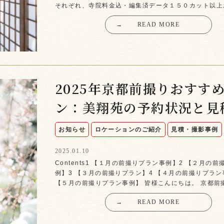
それぞれ、寺院料金込・編集済データ１５０カット以上
→
READ MORE
2025年京都前撮りおすす
ン：美翔苑の予約状況と見
お知らせ
ロケーションのご紹介
見積・撮影事例
2025.01.10
Contents1 【１月の前撮りプラン事例】2 【２月の
例】3 【３月の前撮りプラン】4 【４月の前撮りプラン
【５月の前撮りプラン事例】 皆様こんにちは。 京都前
→
READ MORE