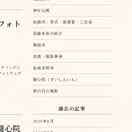
神社仏閣
フォト
結婚式・挙式・披露宴・二次会
花嫁衣装の紹介
萬福寺
見積・撮影事例
ウェディングに
金戒光明寺
4 フォトウェデ
随心院（ずいしんいん）
雨の日の撮影
過去の記事
2026年8月
隨心院