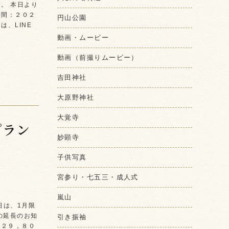
。 本日より
期間：２０２
円山公園
、LINE
動画・ムービー
動画（前撮りムービー）
吉田神社
大原野神社
大覚寺
プラン
妙顕寺
子供写真
宮参り・七五三・成人式
嵐山
日は、1月限
の延長のお知
引き振袖
１２９，８０