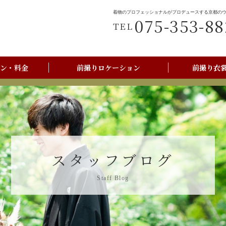
着物のプロフェッショナルがプロデュースする京都の
075-353-88
TEL
ン・料金
前撮りロケーション
前撮り衣
前撮りご利用の流れ
京都美翔苑店舗情報
スタッフブログ
Staff Blog