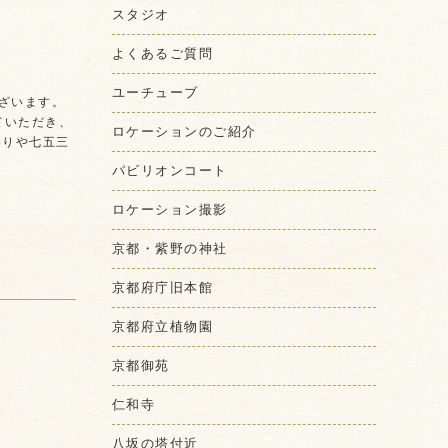
スタジオ
よくあるご質問
ユーチューブ
ざいます。
ていただき、
ロケーションのご紹介
参りや七五三
パビリオンコート
ロケーション撮影
京都・紫野の神社
京都府庁旧本館
京都府立植物園
京都御苑
仁和寺
八坂の塔付近