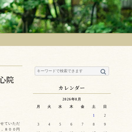
心院
カレンダー
2026年8月
月
火
水
木
金
土
日
1
2
させていただ
3
4
5
6
7
8
9
９，８００円