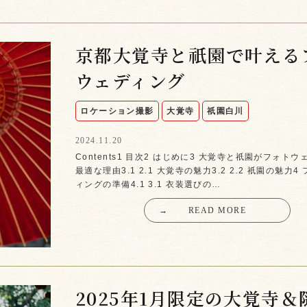
京都大覚寺と祇園で叶える
ウェディング
ロケーション撮影
大覚寺
祇園白川
2024.11.20
Contents1 目次2 はじめに3 大覚寺と祇園がフォト
最適な理由3.1 2.1 大覚寺の魅力3.2 2.2 祇園の魅力
ィングの準備4.1 3.1 衣装選びの…
→
READ MORE
2025年1月限定の大覚寺＆