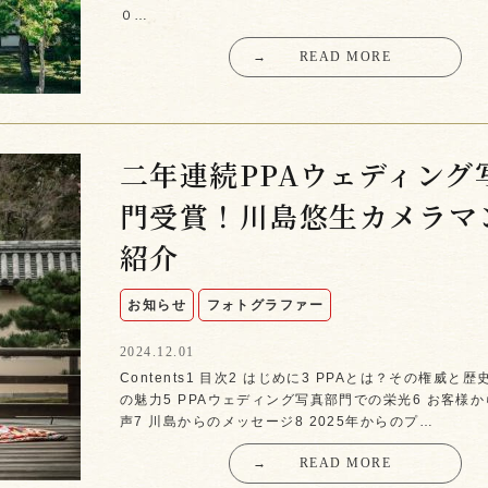
０…
→
READ MORE
二年連続PPAウェディング
門受賞！川島悠生カメラマ
紹介
お知らせ
フォトグラファー
2024.12.01
Contents1 目次2 はじめに3 PPAとは？その権威と歴
の魅力5 PPAウェディング写真部門での栄光6 お客様
声7 川島からのメッセージ8 2025年からのプ…
→
READ MORE