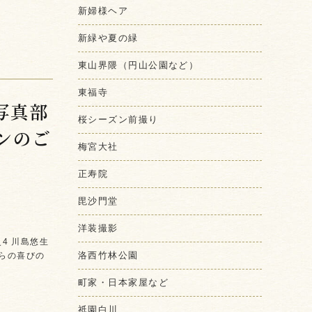
新婦様ヘア
新緑や夏の緑
東山界隈（円山公園など）
東福寺
写真部
桜シーズン前撮り
ンのご
梅宮大社
正寿院
毘沙門堂
洋装撮影
史4 川島悠生
洛西竹林公園
からの喜びの
町家・日本家屋など
祇園白川