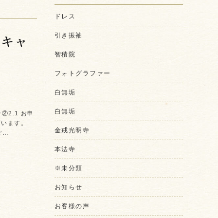
ドレス
玉キャ
引き振袖
智積院
フォトグラファー
白無垢
白無垢
②2.1 お申
ざいます。
金戒光明寺
ご…
本法寺
※未分類
お知らせ
お客様の声