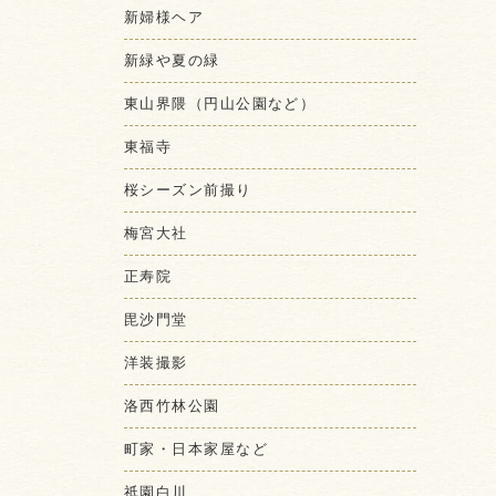
新婦様ヘア
新緑や夏の緑
東山界隈（円山公園など）
東福寺
桜シーズン前撮り
梅宮大社
正寿院
毘沙門堂
洋装撮影
洛西竹林公園
町家・日本家屋など
祇園白川