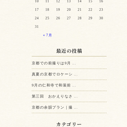
10
11
12
13
14
15
16
17
18
19
20
21
22
23
24
25
26
27
28
29
30
31
« 7月
最近の投稿
京都での前撮りは9月 ...
真夏の京都でロケーシ ...
9月の仁和寺で和装前 ...
第三回 おかえりなさ ...
京都の余韻プラン｜撮 ...
カテゴリー