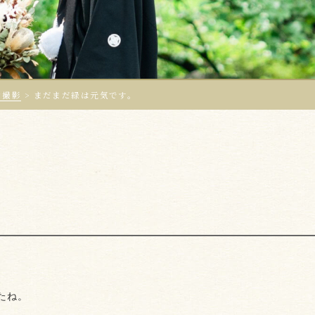
ン撮影
>
まだまだ緑は元気です。
たね。