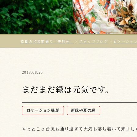
京都の和装前撮り「美翔苑」
>
スタッフブログ
>
ロケーショ
2018.08.25
まだまだ緑は元気です。
ロケーション撮影
新緑や夏の緑
やっとこさ台風も通り過ぎて天気も落ち着いて来まし