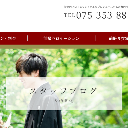
着物のプロフェッショナルがプロデュースする京都の
075-353-88
TEL
ン・料金
前撮りロケーション
前撮り衣
前撮りご利用の流れ
京都美翔苑店舗情報
スタッフブログ
Staff Blog