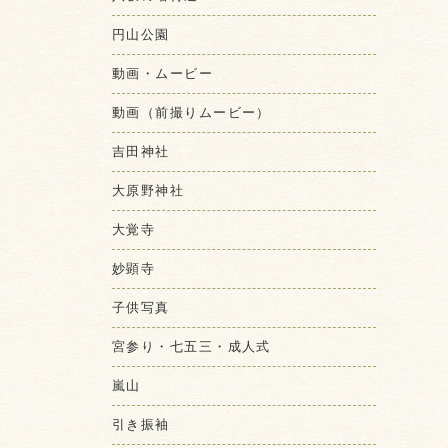
円山公園
動画・ムービー
動画（前撮りムービー）
吉田神社
大原野神社
大覚寺
妙顕寺
子供写真
宮参り・七五三・成人式
嵐山
引き振袖