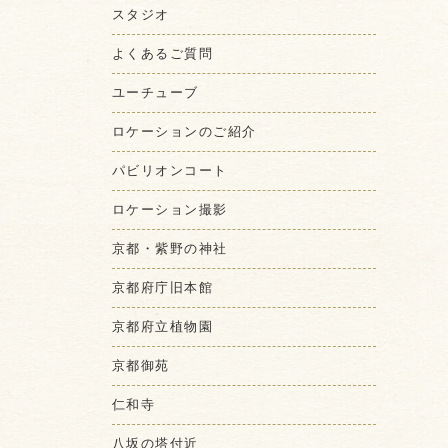
スタジオ
よくあるご質問
ユーチューブ
ロケーションのご紹介
パビリオンコート
ロケーション撮影
京都・紫野の神社
京都府庁旧本館
京都府立植物園
京都御苑
仁和寺
八坂の塔付近