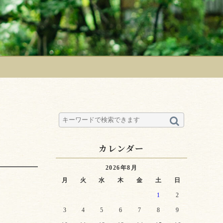
カレンダー
2026年8月
月
火
水
木
金
土
日
1
2
3
4
5
6
7
8
9