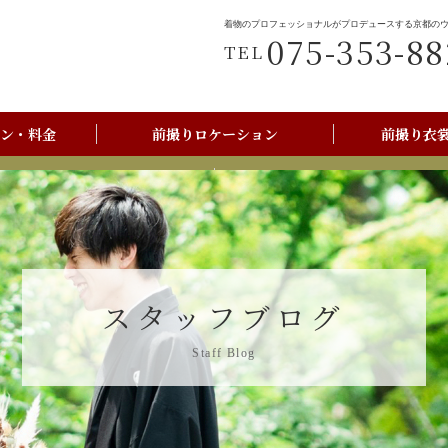
着物のプロフェッショナルがプロデュースする京都の
075-353-88
TEL
ン・料金
前撮りロケーション
前撮り衣
前撮りご利用の流れ
京都美翔苑店舗情報
スタッフブログ
Staff Blog