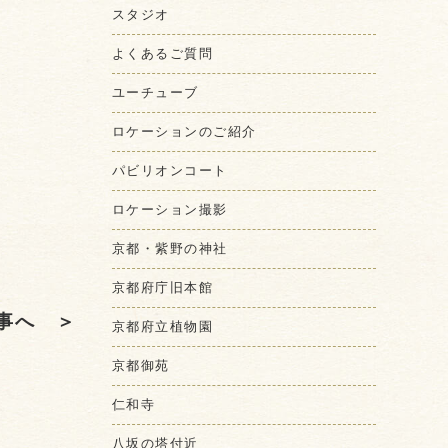
スタジオ
よくあるご質問
ユーチューブ
ロケーションのご紹介
パビリオンコート
ロケーション撮影
京都・紫野の神社
京都府庁旧本館
事へ ＞
京都府立植物園
京都御苑
仁和寺
八坂の塔付近