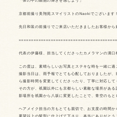
「体の中の細胞の輝きを感じよう」
京都前撮り美翔苑スマイリストのNaokiでございます
先日和装の前撮りでご来店いただきましたお客様から
=======================================
代表の伊藤様、担当してくださったカメラマンの溝口
この度は、素晴らしいお写真とステキな時を一緒に過
撮影当日は、雨予報でとても心配しておりましたが、
ら撮影時間を変更してくださったり、丁寧に対応して
その方が、祇園以外にも京都らしい素敵な場所がある
影場所を祇園から八坂に変更したことで、青空のもと
ヘアメイク担当の方もとても親切で、お支度の時間か
要望以上の髪型に仕上げて下さり、本当にありがとう