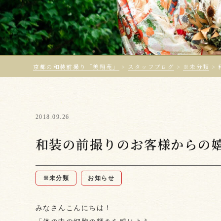
京都の和装前撮り「美翔苑」
>
スタッフブログ
>
※未分類
>
2018.09.26
和装の前撮りのお客様からの
※未分類
お知らせ
みなさんこんにちは！