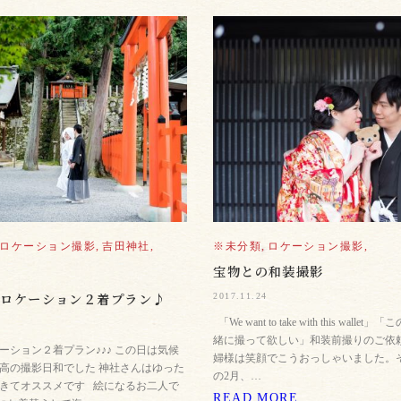
ロケーション撮影,
吉田神社,
※未分類,
ロケーション撮影,
宝物との和装撮影
めロケーション２着プラン♪
2017.11.24
「We want to take with this walle
緒に撮って欲しい」和装前撮りのご依
ーション２着プラン♪♪♪ この日は気候
婦様は笑顔でこうおっしゃいました。
高の撮影日和でした 神社さんはゆった
の2月、…
きてオススメです 絵になるお二人で
READ MORE