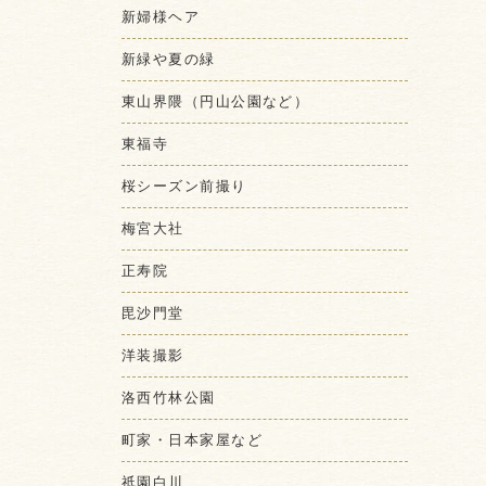
新婦様ヘア
新緑や夏の緑
東山界隈（円山公園など）
東福寺
桜シーズン前撮り
梅宮大社
正寿院
毘沙門堂
洋装撮影
洛西竹林公園
町家・日本家屋など
祇園白川