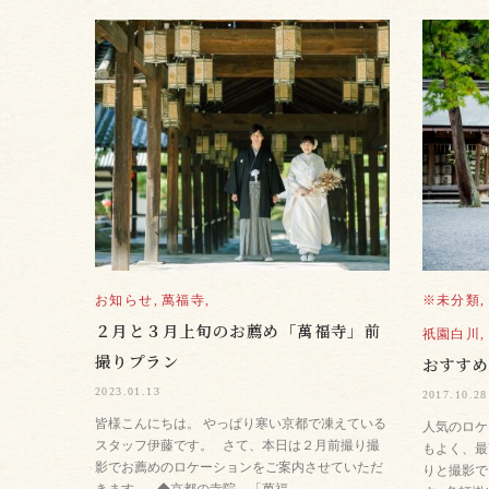
お知らせ,
萬福寺,
※未分類,
２月と３月上旬のお薦め「萬福寺」前
祇園白川,
撮りプラン
おすす
2023.01.13
2017.10.28
皆様こんにちは。 やっぱり寒い京都で凍えている
人気のロケ
スタッフ伊藤です。 さて、本日は２月前撮り撮
もよく、最
影でお薦めのロケーションをご案内させていただ
りと撮影で