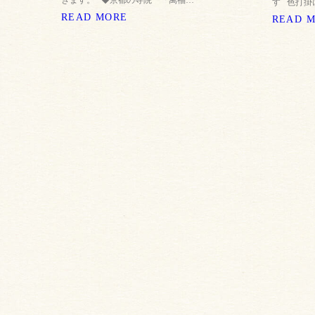
きます。 ◆京都の寺院 「萬福…
す 色打掛
READ MORE
READ 