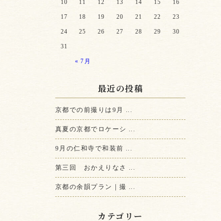
10
11
12
13
14
15
16
17
18
19
20
21
22
23
24
25
26
27
28
29
30
31
« 7月
最近の投稿
京都での前撮りは9月 ...
真夏の京都でロケーシ ...
9月の仁和寺で和装前 ...
第三回 おかえりなさ ...
京都の余韻プラン｜撮 ...
カテゴリー