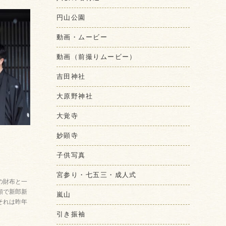
円山公園
動画・ムービー
動画（前撮りムービー）
吉田神社
大原野神社
大覚寺
妙顕寺
子供写真
宮参り・七五三・成人式
t」「この財布と一
頼で新郎新
嵐山
それは昨年
引き振袖