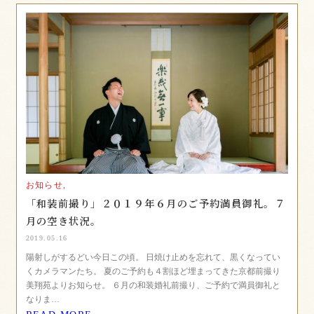
お知らせ,
「和装前撮り」２０１９年６月のご予約満員御礼。７
月の空き状況。
2019.05.16
陽射しがするどい今日この頃。 日焼け止めを忘れて、黒くなってい
くカメラマンたち。 夏のご予約も４割ほど埋まってきた京都前撮り
美翔苑よりお知らせ。 ６月の和装婚礼前撮り、ご予約で満員御礼と
なりま…