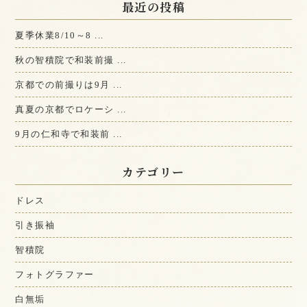
最近の投稿
夏季休業8/10～8 ...
秋の智積院で和装前撮 ...
京都での前撮りは9月 ...
真夏の京都でロケーシ ...
9月の仁和寺で和装前 ...
カテゴリー
ドレス
引き振袖
智積院
フォトグラファー
白無垢