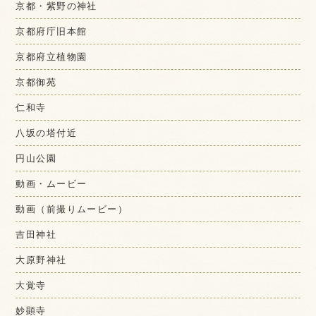
京都・紫野の神社
京都府庁旧本館
京都府立植物園
京都御苑
仁和寺
八坂の塔付近
円山公園
動画・ムービー
動画（前撮りムービー）
吉田神社
大原野神社
大覚寺
妙顕寺