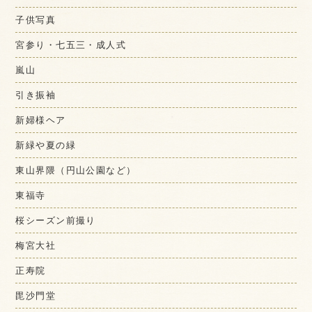
子供写真
宮参り・七五三・成人式
嵐山
引き振袖
新婦様ヘア
新緑や夏の緑
東山界隈（円山公園など）
東福寺
桜シーズン前撮り
梅宮大社
正寿院
毘沙門堂