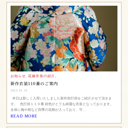
お知らせ,
花嫁衣装の紹介,
新作衣装110番のご案内
2023.01.16
本日は新しく入荷いたしました新作色打掛をご紹介させて頂きま
す。 色打掛１１０番 紺色がとても綺麗な衣装となっております。
全体に梅や桜など四季の花柄が入っており、可…
READ MORE