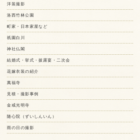
洋装撮影
洛西竹林公園
町家・日本家屋など
祇園白川
神社仏閣
結婚式・挙式・披露宴・二次会
花嫁衣装の紹介
萬福寺
見積・撮影事例
金戒光明寺
随心院（ずいしんいん）
雨の日の撮影