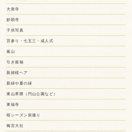
大覚寺
妙顕寺
子供写真
宮参り・七五三・成人式
嵐山
引き振袖
新婦様ヘア
新緑や夏の緑
東山界隈（円山公園など）
東福寺
桜シーズン前撮り
梅宮大社