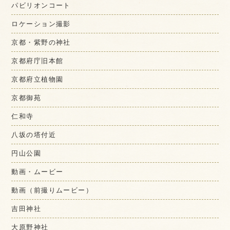
パビリオンコート
ロケーション撮影
京都・紫野の神社
京都府庁旧本館
京都府立植物園
京都御苑
仁和寺
八坂の塔付近
円山公園
動画・ムービー
動画（前撮りムービー）
吉田神社
大原野神社