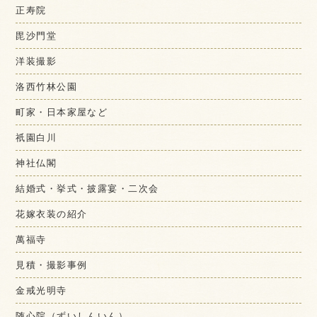
正寿院
毘沙門堂
洋装撮影
洛西竹林公園
町家・日本家屋など
祇園白川
神社仏閣
結婚式・挙式・披露宴・二次会
花嫁衣装の紹介
萬福寺
見積・撮影事例
金戒光明寺
随心院（ずいしんいん）