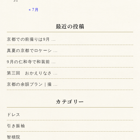
31
« 7月
最近の投稿
京都での前撮りは9月 ...
真夏の京都でロケーシ ...
9月の仁和寺で和装前 ...
第三回 おかえりなさ ...
京都の余韻プラン｜撮 ...
カテゴリー
ドレス
引き振袖
智積院