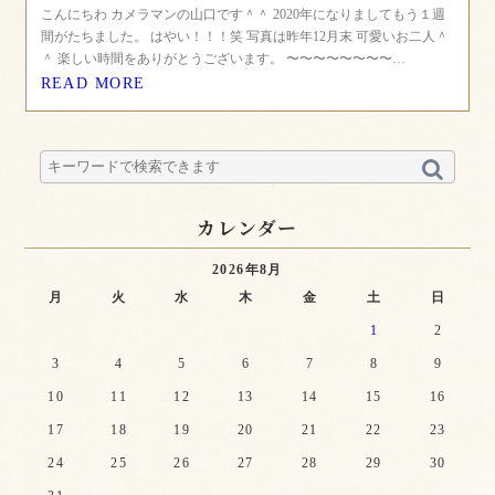
こんにちわ カメラマンの山口です＾＾ 2020年になりましてもう１週
間がたちました。 はやい！！！笑 写真は昨年12月末 可愛いお二人＾
＾ 楽しい時間をありがとうございます。 〜〜〜〜〜〜〜〜…
READ MORE
カレンダー
2026年8月
月
火
水
木
金
土
日
1
2
3
4
5
6
7
8
9
10
11
12
13
14
15
16
17
18
19
20
21
22
23
24
25
26
27
28
29
30