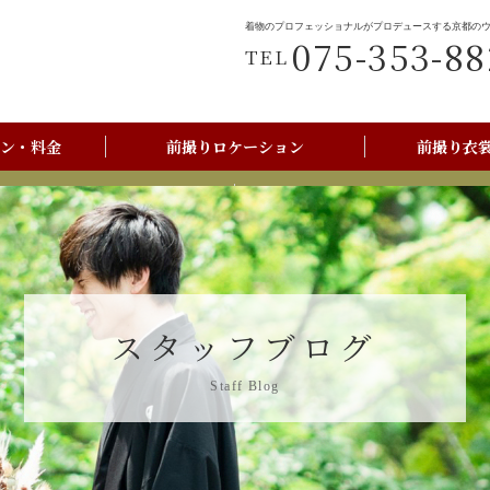
着物のプロフェッショナルがプロデュースする京都の
075-353-88
TEL
ン・料金
前撮りロケーション
前撮り衣
前撮りご利用の流れ
京都美翔苑店舗情報
スタッフブログ
Staff Blog