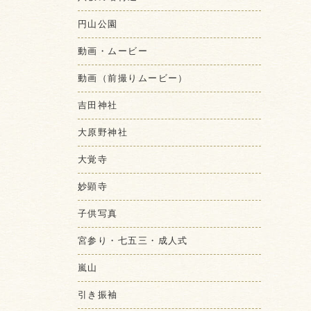
円山公園
動画・ムービー
動画（前撮りムービー）
吉田神社
大原野神社
大覚寺
妙顕寺
子供写真
宮参り・七五三・成人式
嵐山
引き振袖