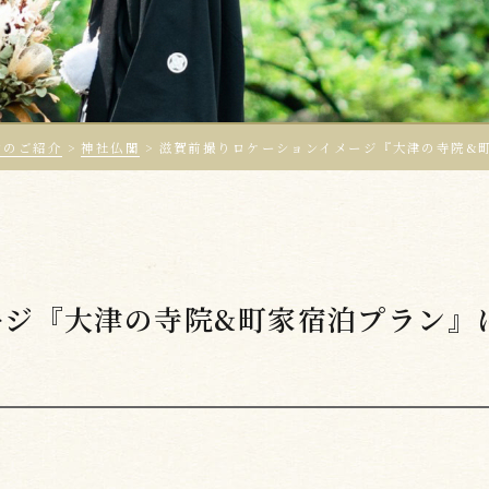
ンのご紹介
>
神社仏閣
>
滋賀前撮りロケーションイメージ『大津の寺院&
ージ『大津の寺院&町家宿泊プラン』