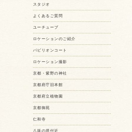
スタジオ
よくあるご質問
ユーチューブ
ロケーションのご紹介
パビリオンコート
ロケーション撮影
京都・紫野の神社
京都府庁旧本館
京都府立植物園
京都御苑
仁和寺
八坂の塔付近