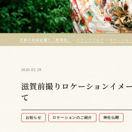
京都の和装前撮り「美翔苑」
>
スタッフブログ
>
ロケーショ
2020.02.29
滋賀前撮りロケーションイメ
て
お知らせ
ロケーションのご紹介
神社仏閣