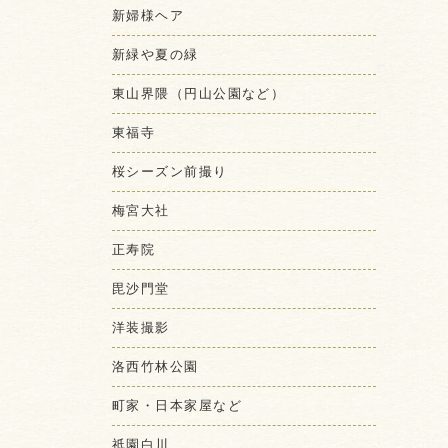
新婦様ヘア
新緑や夏の緑
東山界隈（円山公園など）
東福寺
桜シーズン前撮り
梅宮大社
正寿院
毘沙門堂
洋装撮影
洛西竹林公園
町家・日本家屋など
祇園白川