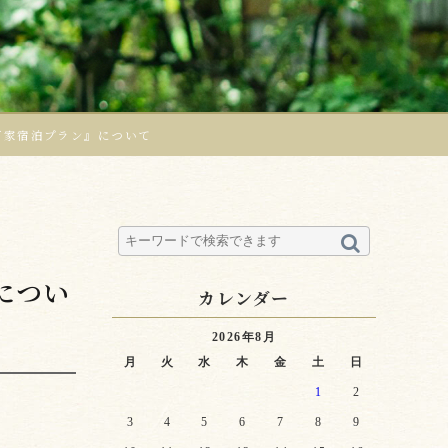
町家宿泊プラン』について
につい
カレンダー
2026年8月
月
火
水
木
金
土
日
1
2
3
4
5
6
7
8
9