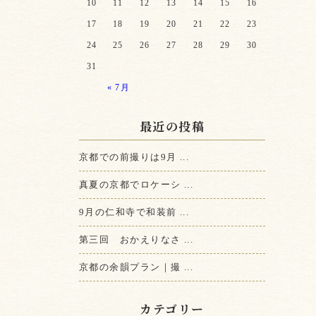
10
11
12
13
14
15
16
17
18
19
20
21
22
23
24
25
26
27
28
29
30
31
« 7月
最近の投稿
京都での前撮りは9月 ...
真夏の京都でロケーシ ...
9月の仁和寺で和装前 ...
第三回 おかえりなさ ...
京都の余韻プラン｜撮 ...
カテゴリー