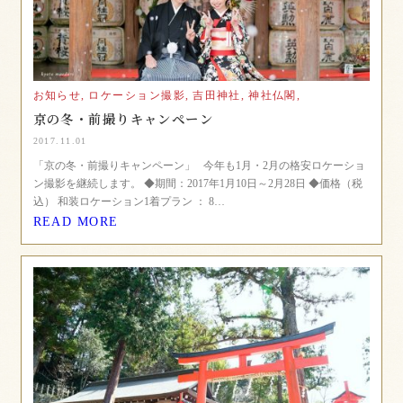
お知らせ,
ロケーション撮影,
吉田神社,
神社仏閣,
京の冬・前撮りキャンペーン
2017.11.01
「京の冬・前撮りキャンペーン」 今年も1月・2月の格安ロケーショ
ン撮影を継続します。 ◆期間：2017年1月10日～2月28日 ◆価格（税
込） 和装ロケーション1着プラン ： 8…
READ MORE