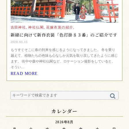
吉田神社,
神社仏閣,
花嫁衣装の紹介,
新緑に向けて新作衣装「色打掛８３番」のご紹介です
2020.03.15
もうすぐそこに春の到来を感じるようになってきました。 冬を乗り
越えて、植物たちの色味も心なしか元気を取り戻してきたように感じ
ます。 街中や森や神社仏閣など、ロケーション撮影をしていると、
そうい…
READ MORE
カレンダー
2026年8月