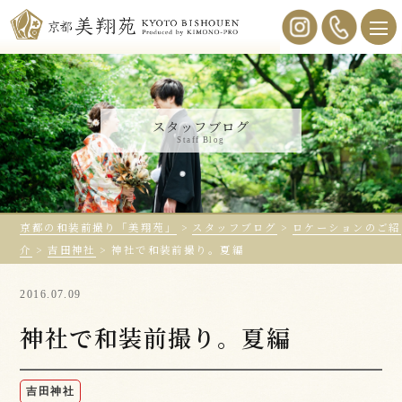
スタッフブログ
Staff Blog
京都の和装前撮り「美翔苑」
>
スタッフブログ
>
ロケーションのご紹
介
>
吉田神社
>
神社で和装前撮り。夏編
2016.07.09
神社で和装前撮り。夏編
吉田神社