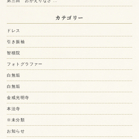
第三回 おかえりなさ ...
カテゴリー
ドレス
引き振袖
智積院
フォトグラファー
白無垢
白無垢
金戒光明寺
本法寺
※未分類
お知らせ