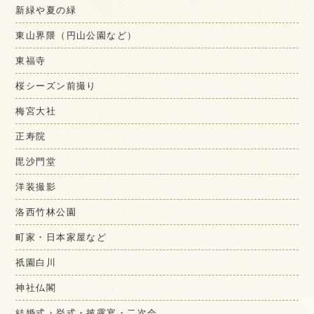
新緑や夏の緑
東山界隈（円山公園など）
東福寺
桜シーズン前撮り
梅宮大社
正寿院
毘沙門堂
洋装撮影
洛西竹林公園
町家・日本家屋など
祇園白川
神社仏閣
結婚式・挙式・披露宴・二次会