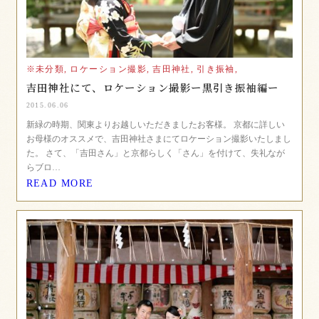
※未分類,
ロケーション撮影,
吉田神社,
引き振袖,
吉田神社にて、ロケーション撮影ー黒引き振袖編ー
2015.06.06
新緑の時期、関東よりお越しいただきましたお客様。 京都に詳しい
お母様のオススメで、吉田神社さまにてロケーション撮影いたしまし
た。 さて、「吉田さん」と京都らしく「さん」を付けて、失礼なが
らブロ…
READ MORE