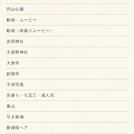
円山公園
動画・ムービー
動画（前撮りムービー）
吉田神社
大原野神社
大覚寺
妙顕寺
子供写真
宮参り・七五三・成人式
嵐山
引き振袖
新婦様ヘア