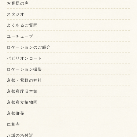
お客様の声
スタジオ
よくあるご質問
ユーチューブ
ロケーションのご紹介
パビリオンコート
ロケーション撮影
京都・紫野の神社
京都府庁旧本館
京都府立植物園
京都御苑
仁和寺
八坂の塔付近