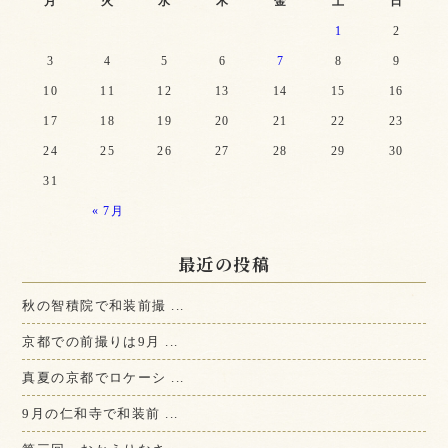
月
火
水
木
金
土
日
1
2
3
4
5
6
7
8
9
10
11
12
13
14
15
16
17
18
19
20
21
22
23
24
25
26
27
28
29
30
31
« 7月
最近の投稿
秋の智積院で和装前撮 ...
京都での前撮りは9月 ...
真夏の京都でロケーシ ...
9月の仁和寺で和装前 ...