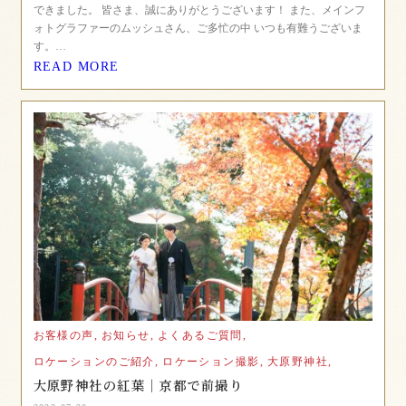
できました。 皆さま、誠にありがとうございます！ また、メインフ
ォトグラファーのムッシュさん、ご多忙の中 いつも有難うございま
す。…
READ MORE
お客様の声,
お知らせ,
よくあるご質問,
ロケーションのご紹介,
ロケーション撮影,
大原野神社,
大原野神社の紅葉｜京都で前撮り