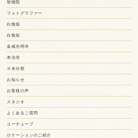
智積院
フォトグラファー
白無垢
白無垢
金戒光明寺
本法寺
※未分類
お知らせ
お客様の声
スタジオ
よくあるご質問
ユーチューブ
ロケーションのご紹介