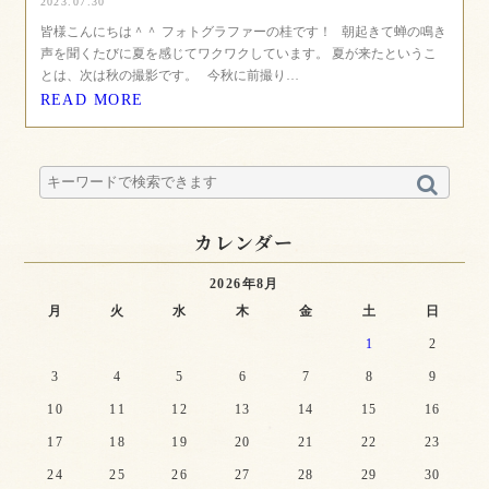
2023.07.30
皆様こんにちは＾＾ フォトグラファーの桂です！ 朝起きて蝉の鳴き
声を聞くたびに夏を感じてワクワクしています。 夏が来たというこ
とは、次は秋の撮影です。 今秋に前撮り…
READ MORE
カレンダー
2026年8月
月
火
水
木
金
土
日
1
2
3
4
5
6
7
8
9
10
11
12
13
14
15
16
17
18
19
20
21
22
23
24
25
26
27
28
29
30