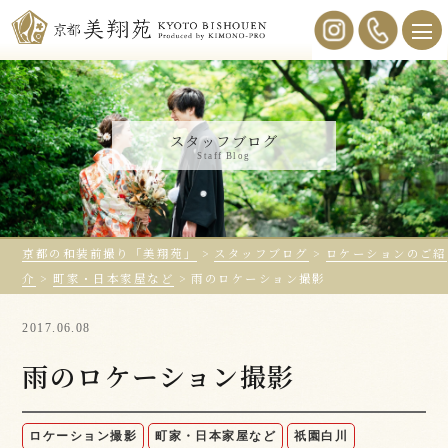
スタッフブログ
Staff Blog
京都の和装前撮り「美翔苑」
>
スタッフブログ
>
ロケーションのご紹
介
>
町家・日本家屋など
>
雨のロケーション撮影
2017.06.08
雨のロケーション撮影
ロケーション撮影
町家・日本家屋など
祇園白川