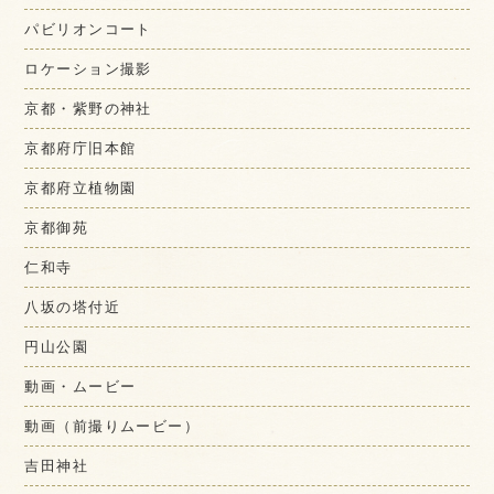
パビリオンコート
ロケーション撮影
京都・紫野の神社
京都府庁旧本館
京都府立植物園
京都御苑
仁和寺
八坂の塔付近
円山公園
動画・ムービー
動画（前撮りムービー）
吉田神社