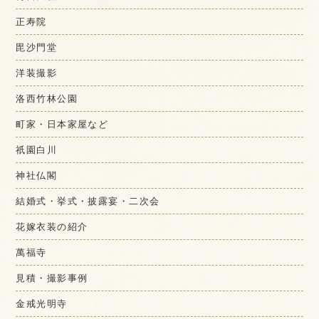
正寿院
毘沙門堂
洋装撮影
洛西竹林公園
町家・日本家屋など
祇園白川
神社仏閣
結婚式・挙式・披露宴・二次会
花嫁衣装の紹介
萬福寺
見積・撮影事例
金戒光明寺