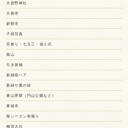
大原野神社
大覚寺
妙顕寺
子供写真
宮参り・七五三・成人式
嵐山
引き振袖
新婦様ヘア
新緑や夏の緑
東山界隈（円山公園など）
東福寺
桜シーズン前撮り
梅宮大社