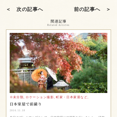
＜ 次の記事へ
前の記事へ ＞
関連記事
Related Articles
※未分類,
ロケーション撮影,
町家・日本家屋など,
日本家屋で前撮り
2016.11.18