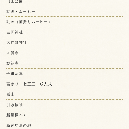
円山公園
動画・ムービー
動画（前撮りムービー）
吉田神社
大原野神社
大覚寺
妙顕寺
子供写真
宮参り・七五三・成人式
嵐山
引き振袖
新婦様ヘア
新緑や夏の緑