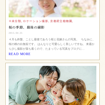
※未分類,
ロケーション撮影,
京都府立植物園,
桜の季節、最後の撮影
2015.04.25
４月も終盤、ことし最後であろう桜と花嫁さんの写真。 ちなみに、
桜の柄の白無垢です。 はんなりと可愛らしく美しいですね。 来週か
ら少し撮影が落ち着くので、たまっている写真をブログに…
READ MORE