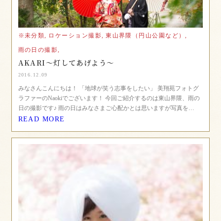
※未分類,
ロケーション撮影,
東山界隈（円山公園など）,
雨の日の撮影,
AKARI〜灯してあげよう〜
2016.12.09
みなさんこんにちは！ 「地球が笑う志事をしたい」 美翔苑フォトグ
ラファーのNaokiでございます！ 今回ご紹介するのは東山界隈、雨の
日の撮影です♪ 雨の日はみなさまご心配かとは思いますが写真を…
READ MORE