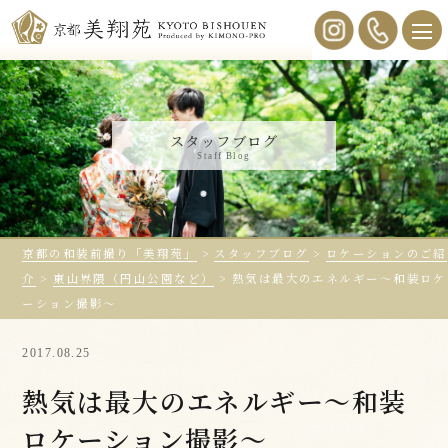
スタッフブログ
Staff Blog
京都の和装前撮り「美翔苑」
>
スタッフブログ
>
ロケーションのご紹
介
>
東山界隈（円山公園など）
>
熱気は最大のエネルギー〜和装ロケ
ーション撮影〜
2017.08.25
熱気は最大のエネルギー〜和装
ロケーション撮影〜