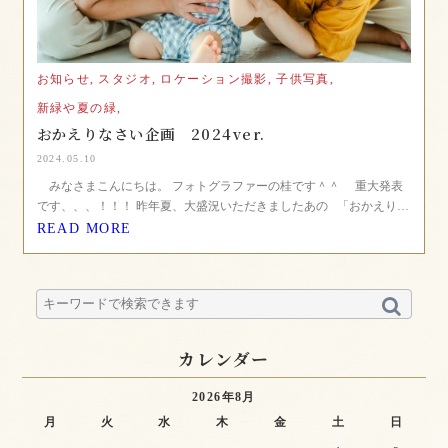
お知らせ,
スタジオ,
ロケーション撮影,
子供写真,
新緑や夏の緑,
おかえりなさい企画 2024ver.
2024.05.10
みなさまこんにちは。 フォトグラファーの桂です＾＾ 重大発表
です、、、！！！ 昨年夏、大盛況いただきましたあの 「おかえり…
READ MORE
カレンダー
2026年8月
月
火
水
木
金
土
日