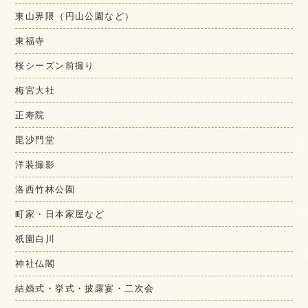
東山界隈（円山公園など）
東福寺
桜シーズン前撮り
梅宮大社
正寿院
毘沙門堂
洋装撮影
洛西竹林公園
町家・日本家屋など
祇園白川
神社仏閣
結婚式・挙式・披露宴・二次会