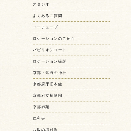
スタジオ
よくあるご質問
ユーチューブ
ロケーションのご紹介
パビリオンコート
ロケーション撮影
京都・紫野の神社
京都府庁旧本館
京都府立植物園
京都御苑
仁和寺
八坂の塔付近