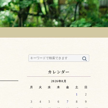
カレンダー
2026年8月
月
火
水
木
金
土
日
1
2
3
4
5
6
7
8
9