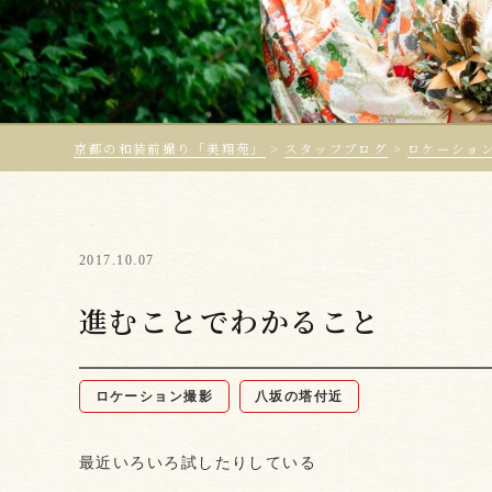
京都の和装前撮り「美翔苑」
>
スタッフブログ
>
ロケーショ
2017.10.07
進むことでわかること
ロケーション撮影
八坂の塔付近
最近いろいろ試したりしている