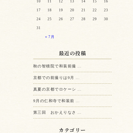
10
11
12
13
14
15
16
17
18
19
20
21
22
23
24
25
26
27
28
29
30
31
« 7月
最近の投稿
秋の智積院で和装前撮 ...
京都での前撮りは9月 ...
真夏の京都でロケーシ ...
9月の仁和寺で和装前 ...
第三回 おかえりなさ ...
カテゴリー