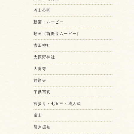
円山公園
動画・ムービー
動画（前撮りムービー）
吉田神社
大原野神社
大覚寺
妙顕寺
子供写真
宮参り・七五三・成人式
嵐山
引き振袖