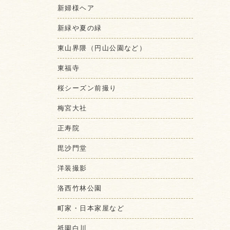
新婦様ヘア
新緑や夏の緑
東山界隈（円山公園など）
東福寺
桜シーズン前撮り
梅宮大社
正寿院
毘沙門堂
洋装撮影
洛西竹林公園
町家・日本家屋など
祇園白川