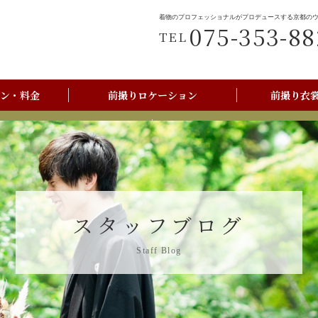
着物のプロフェッショナルがプロデュースする京都の
075-353-88
TEL
ン・料金
前撮りロケーション
前撮り衣
前撮りご利用の流れ
京都美翔苑店舗情報
スタッフブログ
Staff Blog