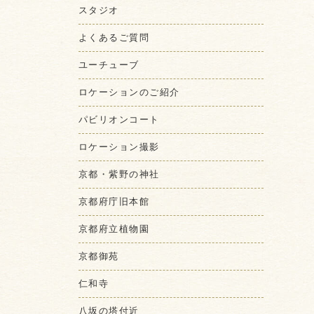
スタジオ
よくあるご質問
ユーチューブ
ロケーションのご紹介
パビリオンコート
ロケーション撮影
京都・紫野の神社
京都府庁旧本館
京都府立植物園
京都御苑
仁和寺
八坂の塔付近