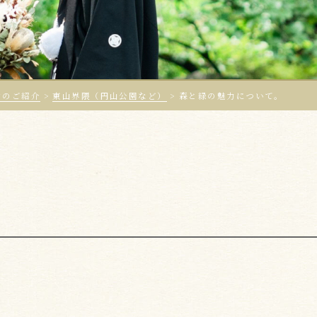
ンのご紹介
>
東山界隈（円山公園など）
>
森と緑の魅力について。