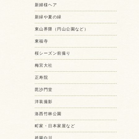
新婦様ヘア
新緑や夏の緑
東山界隈（円山公園など）
東福寺
桜シーズン前撮り
梅宮大社
正寿院
毘沙門堂
洋装撮影
洛西竹林公園
町家・日本家屋など
祇園白川