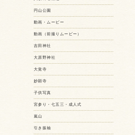
円山公園
動画・ムービー
動画（前撮りムービー）
吉田神社
大原野神社
大覚寺
妙顕寺
子供写真
宮参り・七五三・成人式
嵐山
引き振袖