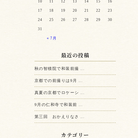
10
11
12
13
14
15
16
17
18
19
20
21
22
23
24
25
26
27
28
29
30
31
« 7月
最近の投稿
秋の智積院で和装前撮 ...
京都での前撮りは9月 ...
真夏の京都でロケーシ ...
9月の仁和寺で和装前 ...
第三回 おかえりなさ ...
カテゴリー