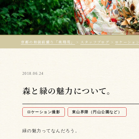
京都の和装前撮り「美翔苑」
>
スタッフブログ
>
ロケーショ
2018.06.24
森と緑の魅力について。
ロケーション撮影
東山界隈（円山公園など）
緑の魅力ってなんだろう。