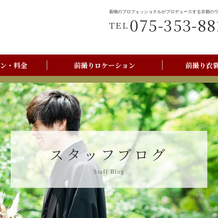
着物のプロフェッショナルがプロデュースする京都の
075-353-88
TEL
ン・料金
前撮りロケーション
前撮り衣
前撮りご利用の流れ
京都美翔苑店舗情報
スタッフブログ
Staff Blog