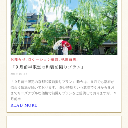
お知らせ,
ロケーション撮影,
祇園白川,
「９月前半限定の和装前撮りプラン」
2019.06.14
「９月前半限定の京都和装前撮りプラン」 昨今は、９月でも浴衣が
似合う気温が続いております。 暑い時期という意味で６月から８月
までリーズナブルな価格で前撮りプランをご提供しておりますが、９
月前半…
READ MORE