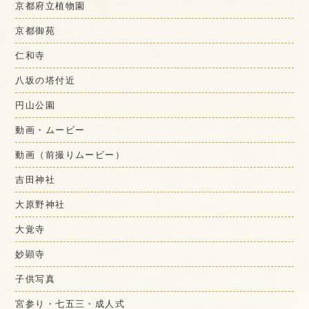
京都府立植物園
京都御苑
仁和寺
八坂の塔付近
円山公園
動画・ムービー
動画（前撮りムービー）
吉田神社
大原野神社
大覚寺
妙顕寺
子供写真
宮参り・七五三・成人式