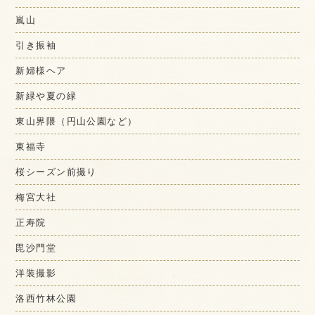
嵐山
引き振袖
新婦様ヘア
新緑や夏の緑
東山界隈（円山公園など）
東福寺
桜シーズン前撮り
梅宮大社
正寿院
毘沙門堂
洋装撮影
洛西竹林公園