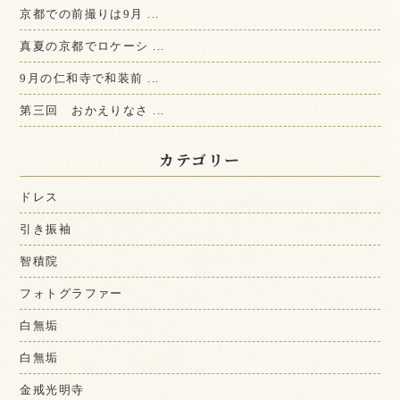
京都での前撮りは9月 ...
真夏の京都でロケーシ ...
9月の仁和寺で和装前 ...
第三回 おかえりなさ ...
カテゴリー
ドレス
引き振袖
智積院
フォトグラファー
白無垢
白無垢
金戒光明寺