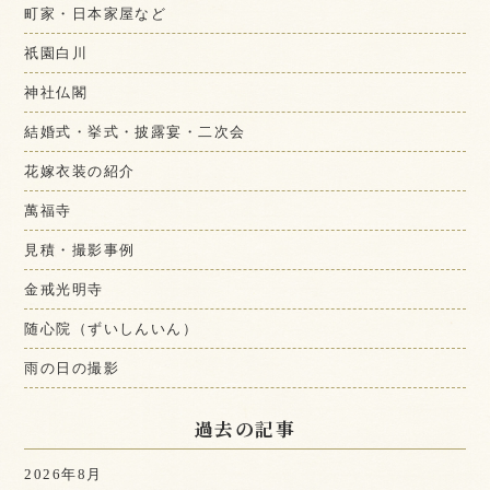
町家・日本家屋など
祇園白川
神社仏閣
結婚式・挙式・披露宴・二次会
花嫁衣装の紹介
萬福寺
見積・撮影事例
金戒光明寺
随心院（ずいしんいん）
雨の日の撮影
過去の記事
2026年8月