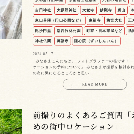
京都府庁旧本館
京都府立植物園
八坂の塔付近
吉田神社
大原野神社
大覚寺
妙顕寺
嵐山
東山界隈（円山公園など）
東福寺
梅宮大社
正
毘沙門堂
洛西竹林公園
町家・日本家屋など
祇
神社仏閣
萬福寺
随心院（ずいしんいん）
2024.05.17
みなさまこんにちは。 フォトグラファーの桂です！
ケーションの予約について」 みなさまが撮影を検討さ
の次に気になるところかと思い…
→
READ MORE
前撮りのよくあるご質問「
めの街中ロケーション」