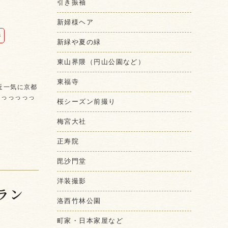
引き振袖
新婦様ヘア
影
新緑や夏の緑
東山界隈（円山公園など）
東福寺
近一気に京都
とっっっっっ
桜シーズン前撮り
梅宮大社
正寿院
毘沙門堂
洋装撮影
ラン
洛西竹林公園
町家・日本家屋など