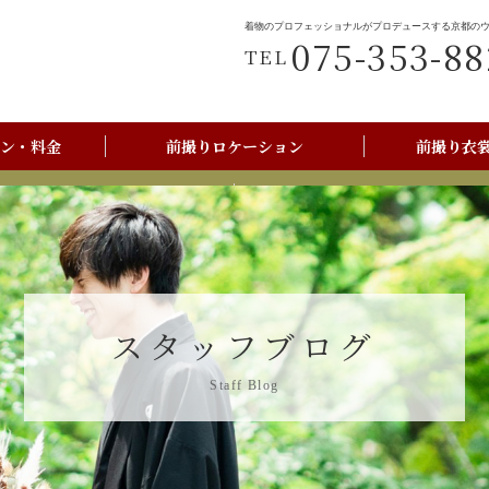
着物のプロフェッショナルがプロデュースする京都の
075-353-88
TEL
ン・料金
前撮りロケーション
前撮り衣
前撮りご利用の流れ
京都美翔苑店舗情報
スタッフブログ
Staff Blog