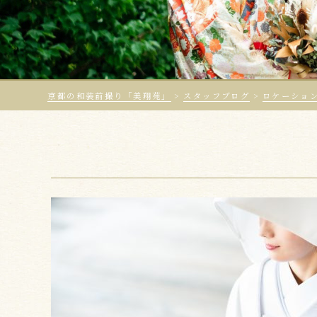
京都の和装前撮り「美翔苑」
>
スタッフブログ
>
ロケーショ