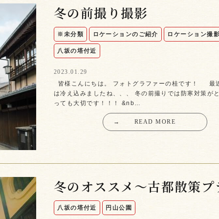
冬の前撮り撮影
※未分類
ロケーションのご紹介
ロケーション撮
八坂の塔付近
2023.01.29
皆様こんにちは。 フォトグラファーの桂です！ 最
は冷え込みましたね、、、 冬の前撮りでは防寒対策が
っても大切です！！！ &nb…
→
READ MORE
冬のオススメ〜古都散策プ
八坂の塔付近
円山公園