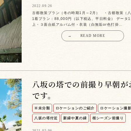
2022.09.26
古都散策プラン（冬の時期1月～2月） ・古都散策（
1着プラン：88,000円（以下税込、平日料金） データ1
上・３面台紙アルバム付・衣装（白無垢or色打掛…
→
READ MORE
八坂の塔での前撮り早朝が
です。
※未分類
ロケーションのご紹介
ロケーション撮
八坂の塔付近
新緑や夏の緑
桜シーズン前撮り
2021.05.06