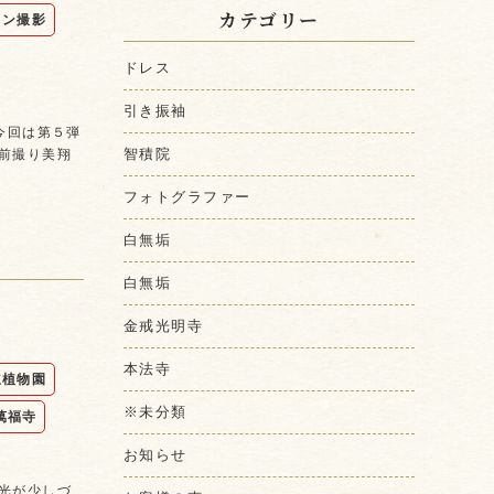
カテゴリー
ョン撮影
ドレス
引き振袖
今回は第５弾
智積院
前撮り美翔
フォトグラファー
白無垢
白無垢
金戒光明寺
本法寺
立植物園
※未分類
萬福寺
お知らせ
光が少しづ