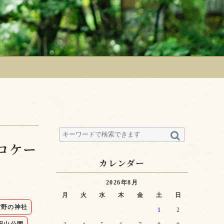
ロケー
カレンダー
2026年8月
月
火
水
木
金
土
日
紫野の神社
1
2