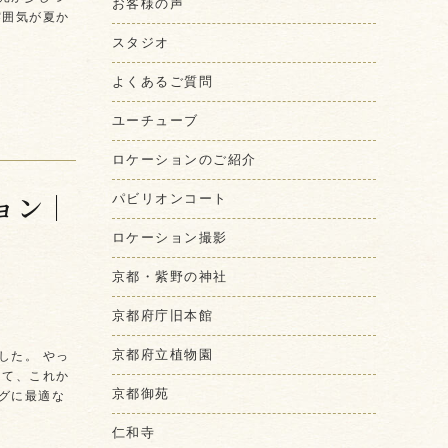
お客様の声
雰囲気が夏か
スタジオ
よくあるご質問
ユーチューブ
ロケーションのご紹介
ョン｜
パビリオンコート
ロケーション撮影
京都・紫野の神社
京都府庁旧本館
京都府立植物園
した。 やっ
さて、これか
京都御苑
グに最適な
仁和寺