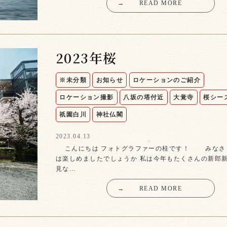
→
READ MORE
2023年桜
※未分類
お知らせ
ロケーションのご紹介
ロケーション撮影
八坂の塔付近
大覚寺
桜シー
祇園白川
神社仏閣
2023.04.13
こんにちは フォトグラファーの桂です！ みなさ
は楽しめましたでしょうか 私は今年もたくさんの新郎
見な…
→
READ MORE