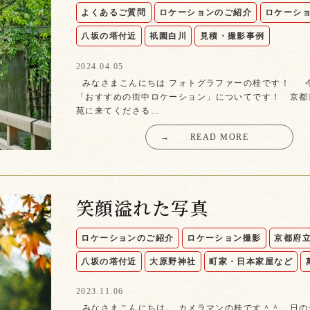
よくあるご質問
ロケーションのご紹介
ロケーシ
八坂の塔付近
祇園白川
見積・撮影事例
2024.04.05
みなさまこんにちは フォトグラファーの桂です！ 
「おすすめの街中ロケーション」についてです！ 京都
苑に来てくださる…
→
READ MORE
笑顔溢れた写真
ロケーションのご紹介
ロケーション撮影
京都府
八坂の塔付近
大原野神社
町家・日本家屋など
2023.11.06
みなさまこんにちは。 カメラマンの桂です＾＾ 日の