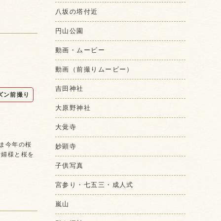
八坂の塔付近
円山公園
動画・ムービー
動画（前撮りムービー）
吉田神社
ズン前撮り
大原野神社
大覚寺
ま今年の桜
妙顕寺
新婦様と桜を
子供写真
宮参り・七五三・成人式
嵐山