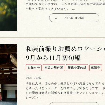
つ傾いてきていますね。 レンズに差し込む光で写真の
ら秋へと変わってきています。 …
→
READ MORE
和装前撮りお薦めロケーシ
9月から11月初旬編
お知らせ
八坂の塔付近
新緑や夏の緑
萬福寺
2023.09.02
９月に入り、ほんの少し撮影しやすい気温になってきま
とゆったりとシャッターを押すことができそうです。 
らの季節は気温の関係もあり前撮りやフォトウェディン
シーズン…