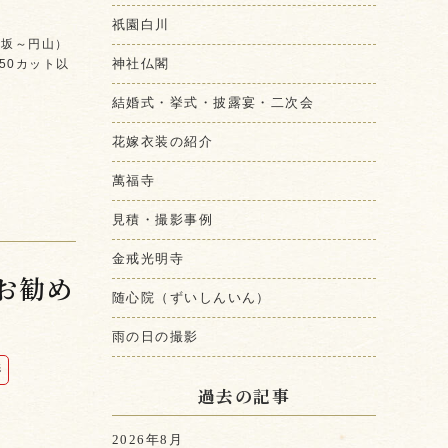
祇園白川
八坂～円山）
神社仏閣
50カット以
結婚式・挙式・披露宴・二次会
花嫁衣装の紹介
萬福寺
見積・撮影事例
金戒光明寺
お勧め
随心院（ずいしんいん）
雨の日の撮影
影
過去の記事
2026年8月