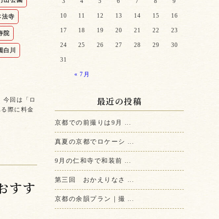
円山公園
3
4
5
6
7
8
9
10
11
12
13
14
15
16
本法寺
17
18
19
20
21
22
23
寿院
24
25
26
27
28
29
30
園白川
31
« 7月
最近の投稿
 今回は「ロ
れる際に料金
京都での前撮りは9月 ...
真夏の京都でロケーシ ...
9月の仁和寺で和装前 ...
第三回 おかえりなさ ...
おすす
京都の余韻プラン｜撮 ...