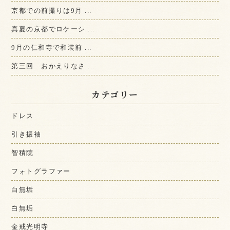
京都での前撮りは9月 ...
真夏の京都でロケーシ ...
9月の仁和寺で和装前 ...
第三回 おかえりなさ ...
カテゴリー
ドレス
引き振袖
智積院
フォトグラファー
白無垢
白無垢
金戒光明寺