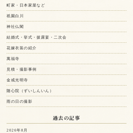
町家・日本家屋など
祇園白川
神社仏閣
結婚式・挙式・披露宴・二次会
花嫁衣装の紹介
萬福寺
見積・撮影事例
金戒光明寺
随心院（ずいしんいん）
雨の日の撮影
過去の記事
2026年8月