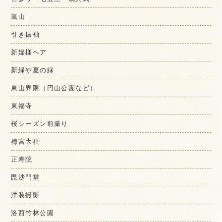
嵐山
引き振袖
新婦様ヘア
新緑や夏の緑
東山界隈（円山公園など）
東福寺
桜シーズン前撮り
梅宮大社
正寿院
毘沙門堂
洋装撮影
洛西竹林公園