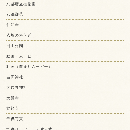
京都府立植物園
京都御苑
仁和寺
八坂の塔付近
円山公園
動画・ムービー
動画（前撮りムービー）
吉田神社
大原野神社
大覚寺
妙顕寺
子供写真
宮参り・七五三・成人式