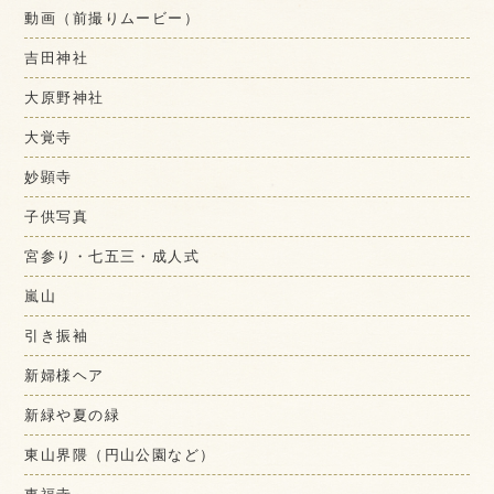
動画（前撮りムービー）
吉田神社
大原野神社
大覚寺
妙顕寺
子供写真
宮参り・七五三・成人式
嵐山
引き振袖
新婦様ヘア
新緑や夏の緑
東山界隈（円山公園など）