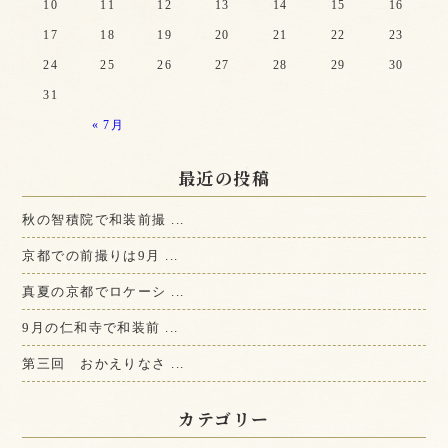
10
11
12
13
14
15
16
17
18
19
20
21
22
23
24
25
26
27
28
29
30
31
« 7月
最近の投稿
秋の智積院で和装前撮 ...
京都での前撮りは9月 ...
真夏の京都でロケーシ ...
9月の仁和寺で和装前 ...
第三回 おかえりなさ ...
カテゴリー