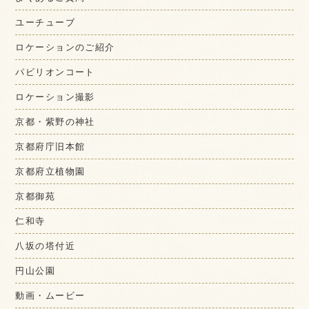
ユーチューブ
ロケーションのご紹介
パビリオンコート
ロケーション撮影
京都・紫野の神社
京都府庁旧本館
京都府立植物園
京都御苑
仁和寺
八坂の塔付近
円山公園
動画・ムービー