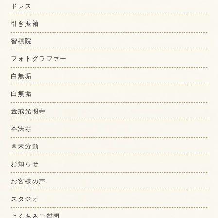
ドレス
引き振袖
智積院
フォトグラファー
白無垢
白無垢
金戒光明寺
本法寺
※未分類
お知らせ
お客様の声
スタジオ
よくあるご質問