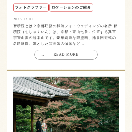
フォトグラファー
ロケーションのご紹介
2025.12.01
智積院とは？京都屈指の和装フォトウェディングの名所 智
積院（ちしゃくいん）は、京都・東山七条に位置する真言
宗智山派の総本山です。豪華絢爛な障壁画、池泉回遊式の
名勝庭園、凛とした雰囲気の伽藍など…
→
READ MORE