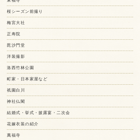
東福寺
桜シーズン前撮り
梅宮大社
正寿院
毘沙門堂
洋装撮影
洛西竹林公園
町家・日本家屋など
祇園白川
神社仏閣
結婚式・挙式・披露宴・二次会
花嫁衣装の紹介
萬福寺