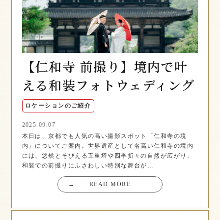
【仁和寺 前撮り】境内で叶
える和装フォトウェディング
ロケーションのご紹介
2025.09.07
本日は、京都でも人気の高い撮影スポット「仁和寺の境
内」についてご案内。世界遺産として名高い仁和寺の境内
には、悠然とそびえる五重塔や四季折々の自然が広がり、
和装での前撮りにふさわしい特別な舞台が…
→
READ MORE