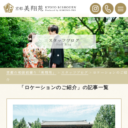
スタッフブログ
Staff Blog
京都の和装前撮り「美翔苑」
>
スタッフブログ
>
ロケーションのご紹
介
「ロケーションのご紹介」の記事一覧