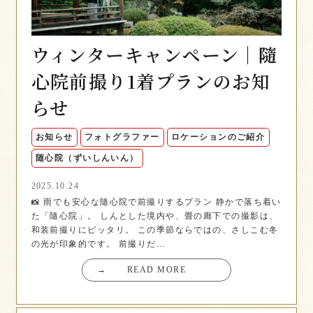
ウィンターキャンペーン｜隨
心院前撮り1着プランのお知
らせ
お知らせ
フォトグラファー
ロケーションのご紹介
随心院（ずいしんいん）
2025.10.24
📸 雨でも安心な隨心院で前撮りするプラン 静かで落ち着い
た「隨心院」。 しんとした境内や、畳の廊下での撮影は、
和装前撮りにピッタリ。 この季節ならではの、さしこむ冬
の光が印象的です。 前撮りだ…
→
READ MORE