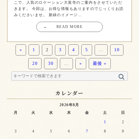
こで、人気のロケーション大覚寺のご案内をさせていただ
きます。 今回は、お得な情報もありますのでじっくりお読
みくださいませ。 新緑のイメージ…
→
READ MORE
«
1
2
3
4
5
...
10
20
30
...
»
最後 »
カレンダー
2026年8月
月
火
水
木
金
土
日
1
2
3
4
5
6
7
8
9