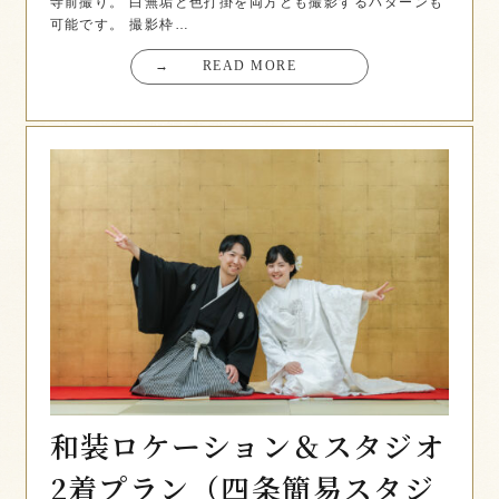
寺前撮り。 白無垢と色打掛を両方とも撮影するパターンも
可能です。 撮影枠…
→
READ MORE
和装ロケーション＆スタジオ
2着プラン（四条簡易スタジ