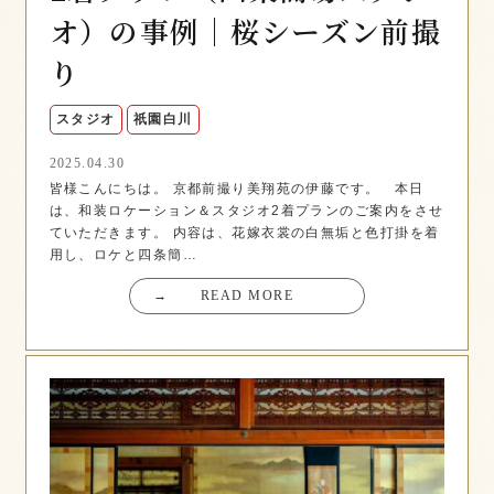
オ）の事例｜桜シーズン前撮
り
スタジオ
祇園白川
2025.04.30
皆様こんにちは。 京都前撮り美翔苑の伊藤です。 本日
は、和装ロケーション＆スタジオ2着プランのご案内をさせ
ていただきます。 内容は、花嫁衣裳の白無垢と色打掛を着
用し、ロケと四条簡…
→
READ MORE