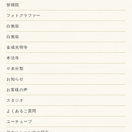
智積院
フォトグラファー
白無垢
白無垢
金戒光明寺
本法寺
※未分類
お知らせ
お客様の声
スタジオ
よくあるご質問
ユーチューブ