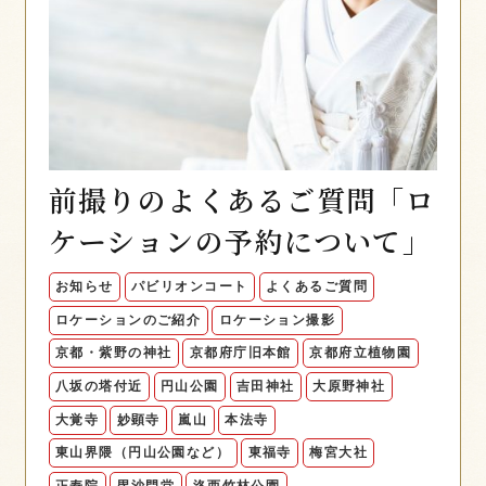
前撮りのよくあるご質問「ロ
ケーションの予約について」
お知らせ
パビリオンコート
よくあるご質問
ロケーションのご紹介
ロケーション撮影
京都・紫野の神社
京都府庁旧本館
京都府立植物園
八坂の塔付近
円山公園
吉田神社
大原野神社
大覚寺
妙顕寺
嵐山
本法寺
東山界隈（円山公園など）
東福寺
梅宮大社
正寿院
毘沙門堂
洛西竹林公園