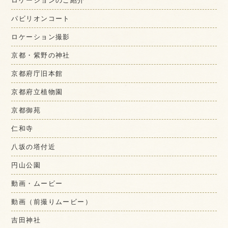
ロケーションのご紹介
パビリオンコート
ロケーション撮影
京都・紫野の神社
京都府庁旧本館
京都府立植物園
京都御苑
仁和寺
八坂の塔付近
円山公園
動画・ムービー
動画（前撮りムービー）
吉田神社