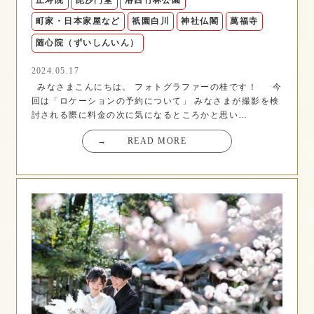
町家・日本家屋など
祇園白川
神社仏閣
萬福寺
随心院（ずいしんいん）
2024.05.17
みなさまこんにちは。 フォトグラファーの桂です！ 今
回は「ロケーションの予約について」 みなさまが撮影を検
討される際に料金の次に気になるところかと思い…
→
READ MORE