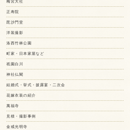
梅宮大社
正寿院
毘沙門堂
洋装撮影
洛西竹林公園
町家・日本家屋など
祇園白川
神社仏閣
結婚式・挙式・披露宴・二次会
花嫁衣装の紹介
萬福寺
見積・撮影事例
金戒光明寺