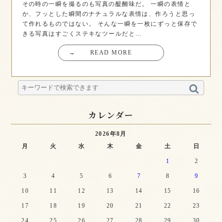
その時の一瞬を撮るのも写真の醍醐味だ。 一瞬の表情と
か、フッとした瞬間のナチュラルな表情は、作ろうと思っ
て作れるものではない。 そんな一瞬を一枚にずっと保存で
きる写真はすごくステキなツールだと…
→
READ MORE
カレンダー
2026年8月
月
火
水
木
金
土
日
1
2
3
4
5
6
7
8
9
10
11
12
13
14
15
16
17
18
19
20
21
22
23
24
25
26
27
28
29
30