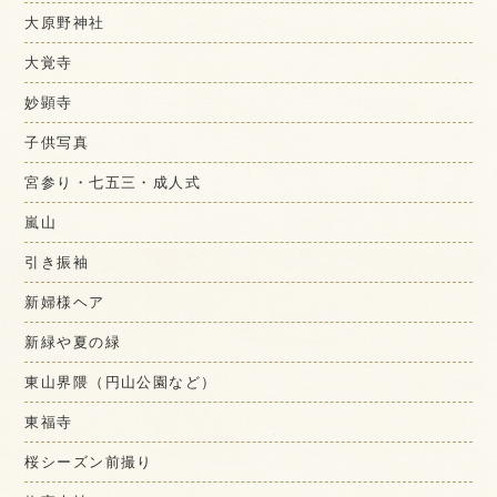
大原野神社
大覚寺
妙顕寺
子供写真
宮参り・七五三・成人式
嵐山
引き振袖
新婦様ヘア
新緑や夏の緑
東山界隈（円山公園など）
東福寺
桜シーズン前撮り