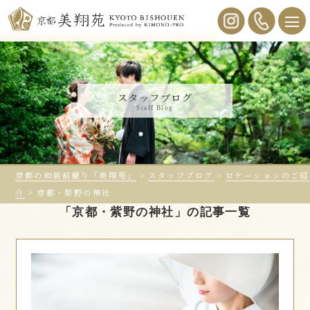
スタッフブログ
Staff Blog
京都の和装前撮り「美翔苑」
>
スタッフブログ
>
ロケーションのご紹
介
>
京都・紫野の神社
「京都・紫野の神社」の記事一覧