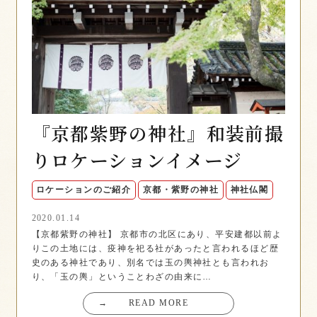
『京都紫野の神社』和装前撮
りロケーションイメージ
ロケーションのご紹介
京都・紫野の神社
神社仏閣
2020.01.14
【京都紫野の神社】 京都市の北区にあり、平安建都以前よ
りこの土地には、疫神を祀る社があったと言われるほど歴
史のある神社であり、別名では玉の輿神社とも言われお
り、「玉の輿」ということわざの由来に…
→
READ MORE