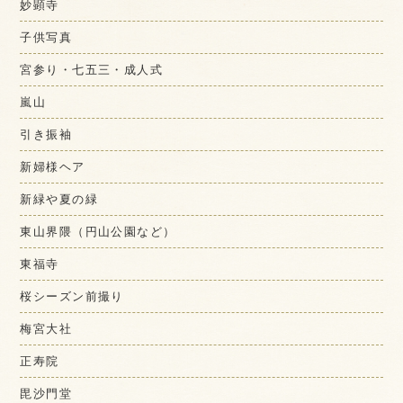
妙顕寺
子供写真
宮参り・七五三・成人式
嵐山
引き振袖
新婦様ヘア
新緑や夏の緑
東山界隈（円山公園など）
東福寺
桜シーズン前撮り
梅宮大社
正寿院
毘沙門堂