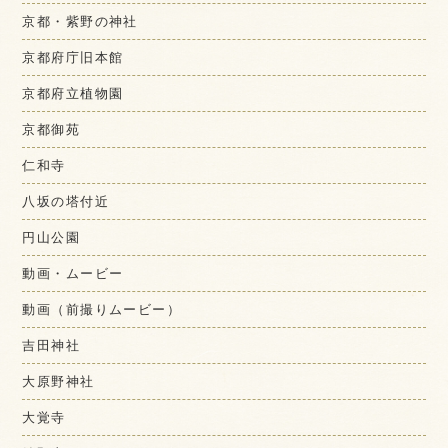
京都・紫野の神社
京都府庁旧本館
京都府立植物園
京都御苑
仁和寺
八坂の塔付近
円山公園
動画・ムービー
動画（前撮りムービー）
吉田神社
大原野神社
大覚寺