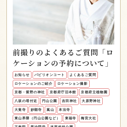
前撮りのよくあるご質問「ロ
ケーションの予約について」
お知らせ
パビリオンコート
よくあるご質問
ロケーションのご紹介
ロケーション撮影
京都・紫野の神社
京都府庁旧本館
京都府立植物園
八坂の塔付近
円山公園
吉田神社
大原野神社
大覚寺
妙顕寺
嵐山
本法寺
東山界隈（円山公園など）
東福寺
梅宮大社
正寿院
毘沙門堂
洛西竹林公園