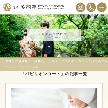
スタッフブログ
Staff Blog
京都の和装前撮り「美翔苑」
>
スタッフブログ
>
ロケーションのご紹
介
>
パビリオンコート
「パビリオンコート」の記事一覧