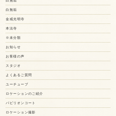
白無垢
白無垢
金戒光明寺
本法寺
※未分類
お知らせ
お客様の声
スタジオ
よくあるご質問
ユーチューブ
ロケーションのご紹介
パビリオンコート
ロケーション撮影