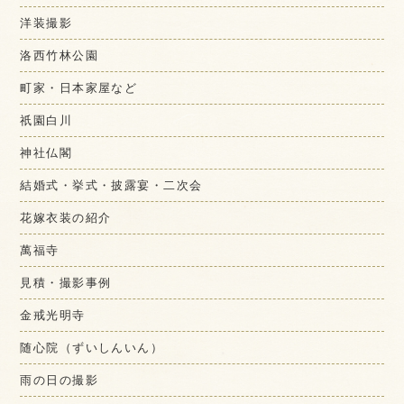
洋装撮影
洛西竹林公園
町家・日本家屋など
祇園白川
神社仏閣
結婚式・挙式・披露宴・二次会
花嫁衣装の紹介
萬福寺
見積・撮影事例
金戒光明寺
随心院（ずいしんいん）
雨の日の撮影