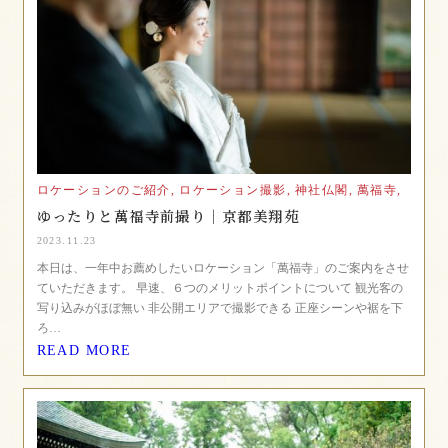
ロケーションのご紹介,
ロケーション撮影,
神社仏閣,
萬福寺,
ゆったりと萬福寺前撮り｜京都美翔苑
2023.11.23
本日は、一年中お薦めしたいロケーション「萬福寺」のご案内をさせ
ていただきます。 早速、６つのメリットポイントについて 観光客の
写り込みがほぼ無い 非公開エリアで撮影できる 正座シーンや裾を下
ろ…
READ MORE