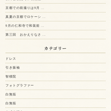
京都での前撮りは9月 ...
真夏の京都でロケーシ ...
9月の仁和寺で和装前 ...
第三回 おかえりなさ ...
カテゴリー
ドレス
引き振袖
智積院
フォトグラファー
白無垢
白無垢