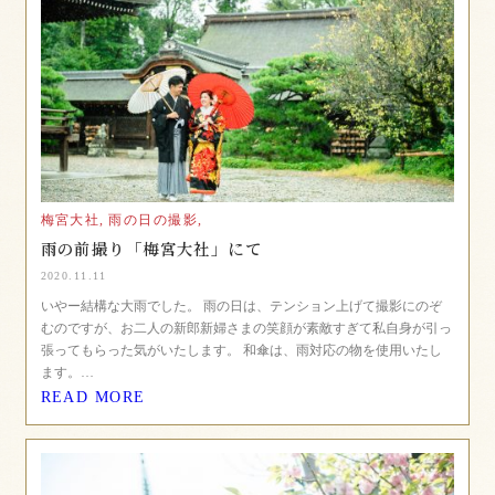
梅宮大社,
雨の日の撮影,
雨の前撮り「梅宮大社」にて
2020.11.11
いやー結構な大雨でした。 雨の日は、テンション上げて撮影にのぞ
むのですが、お二人の新郎新婦さまの笑顔が素敵すぎて私自身が引っ
張ってもらった気がいたします。 和傘は、雨対応の物を使用いたし
ます。…
READ MORE