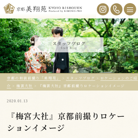
スタッフブログ
Staff Blog
京都の和装前撮り「美翔苑」
>
スタッフブログ
>
ロケーションのご紹
介
>
梅宮大社
>
『梅宮大社』京都前撮りロケーションイメージ
2020.01.13
『梅宮大社』京都前撮りロケー
ションイメージ