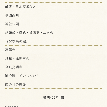
町家・日本家屋など
祇園白川
神社仏閣
結婚式・挙式・披露宴・二次会
花嫁衣装の紹介
萬福寺
見積・撮影事例
金戒光明寺
随心院（ずいしんいん）
雨の日の撮影
過去の記事