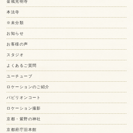
金戒光明寺
本法寺
※未分類
お知らせ
お客様の声
スタジオ
よくあるご質問
ユーチューブ
ロケーションのご紹介
パビリオンコート
ロケーション撮影
京都・紫野の神社
京都府庁旧本館