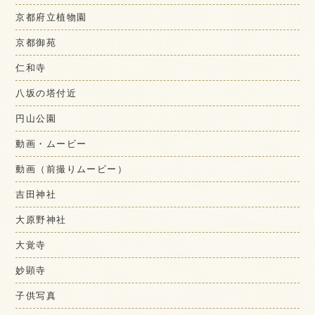
京都府立植物園
京都御苑
仁和寺
八坂の塔付近
円山公園
動画・ムービー
動画（前撮りムービー）
吉田神社
大原野神社
大覚寺
妙顕寺
子供写真