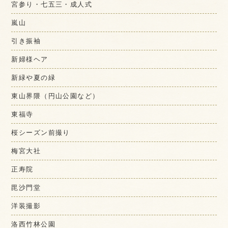
宮参り・七五三・成人式
嵐山
引き振袖
新婦様ヘア
新緑や夏の緑
東山界隈（円山公園など）
東福寺
桜シーズン前撮り
梅宮大社
正寿院
毘沙門堂
洋装撮影
洛西竹林公園