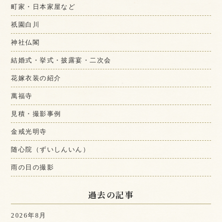
町家・日本家屋など
祇園白川
神社仏閣
結婚式・挙式・披露宴・二次会
花嫁衣装の紹介
萬福寺
見積・撮影事例
金戒光明寺
随心院（ずいしんいん）
雨の日の撮影
過去の記事
2026年8月