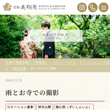
スタッフブログ
Staff Blog
京都の和装前撮り「美翔苑」
>
スタッフブログ
>
ロケーションのご紹
介
>
神社仏閣
>
雨とお寺での撮影
2019.12.25
雨とお寺での撮影
ロケーション撮影
神社仏閣
随心院（ずいしんいん）