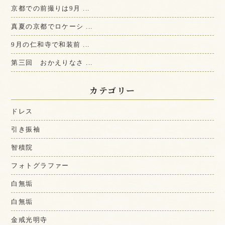
京都での前撮りは9月 ...
真夏の京都でロケーシ ...
9月の仁和寺で和装前 ...
第三回 おかえりなさ ...
カテゴリー
ドレス
引き振袖
智積院
フォトグラファー
白無垢
白無垢
金戒光明寺