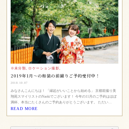
※未分類,
ロケーション撮影,
2019年1月〜の和装の前撮りご予約受付中！
2018.10.07
みなさんこんにちは！ 「縁起がいいことから始める」 京都前撮り美
翔苑スマイリストのNaokiでございます！ 今年の11月のご予約はほぼ
満杯、本当にたくさんのご予約ありがとうございます。 ただい…
READ MORE