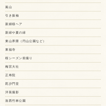
嵐山
引き振袖
新婦様ヘア
新緑や夏の緑
東山界隈（円山公園など）
東福寺
桜シーズン前撮り
梅宮大社
正寿院
毘沙門堂
洋装撮影
洛西竹林公園