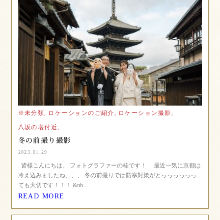
※未分類,
ロケーションのご紹介,
ロケーション撮影,
八坂の塔付近,
冬の前撮り撮影
2023.01.29
皆様こんにちは。 フォトグラファーの桂です！ 最近一気に京都は
冷え込みましたね、、、 冬の前撮りでは防寒対策がとっっっっっっ
ても大切です！！！ &nb…
READ MORE