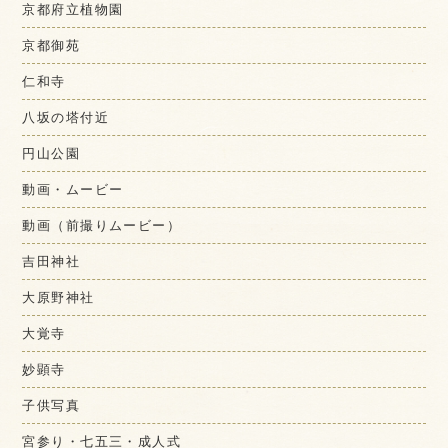
京都府立植物園
京都御苑
仁和寺
八坂の塔付近
円山公園
動画・ムービー
動画（前撮りムービー）
吉田神社
大原野神社
大覚寺
妙顕寺
子供写真
宮参り・七五三・成人式