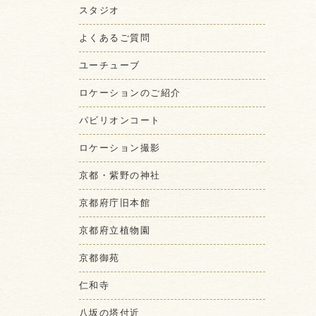
スタジオ
よくあるご質問
ユーチューブ
ロケーションのご紹介
パビリオンコート
ロケーション撮影
京都・紫野の神社
京都府庁旧本館
京都府立植物園
京都御苑
仁和寺
八坂の塔付近