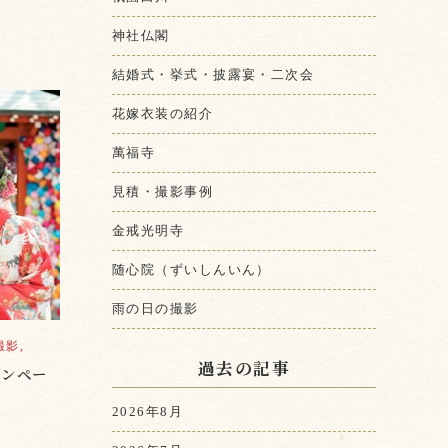
神社仏閣
結婚式・挙式・披露宴・二次会
花嫁衣装の紹介
萬福寺
見積・撮影事例
金戒光明寺
随心院（ずいしんいん）
雨の日の撮影
影,
過去の記事
ャンペー
2026年8月