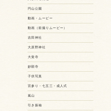
円山公園
動画・ムービー
動画（前撮りムービー）
吉田神社
大原野神社
大覚寺
妙顕寺
子供写真
宮参り・七五三・成人式
嵐山
引き振袖