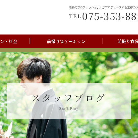
着物のプロフェッショナルがプロデュースする京都の
075-353-88
TEL
ン・料金
前撮りロケーション
前撮り衣
前撮りご利用の流れ
京都美翔苑店舗情報
スタッフブログ
Staff Blog