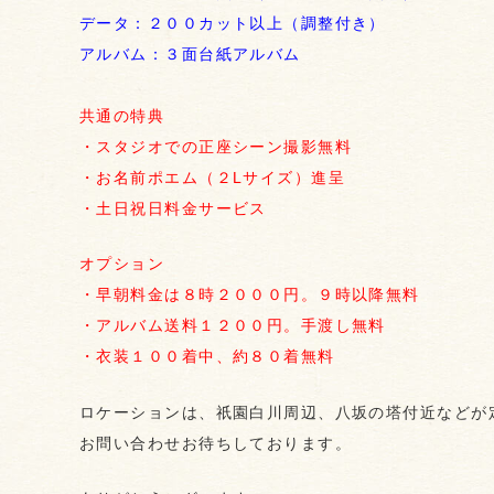
データ：２００カット以上（調整付き）
アルバム：３面台紙アルバム
共通の特典
・スタジオでの正座シーン撮影無料
・お名前ポエム（２Lサイズ）進呈
・土日祝日料金サービス
オプション
・早朝料金は８時２０００円。９時以降無料
・アルバム送料１２００円。手渡し無料
・衣装１００着中、約８０着無料
ロケーションは、祇園白川周辺、八坂の塔付近などが
お問い合わせお待ちしております。