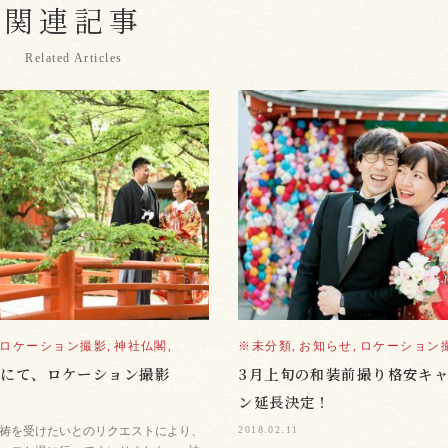
関連記事
Related Articles
ロケーション撮影,
神社仏閣,
※未分類,
お知らせ,
ロケーション撮
社にて、ロケーション撮影
3月上旬の和装前撮り格安キ
ン延長決定！
2018.02.11
祷を受けたいとのリクエストにより、