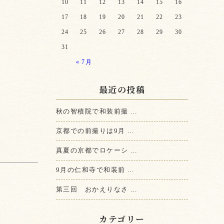
10
11
12
13
14
15
16
17
18
19
20
21
22
23
24
25
26
27
28
29
30
31
« 7月
最近の投稿
秋の智積院で和装前撮 ...
京都での前撮りは9月 ...
真夏の京都でロケーシ ...
9月の仁和寺で和装前 ...
第三回 おかえりなさ ...
カテゴリー