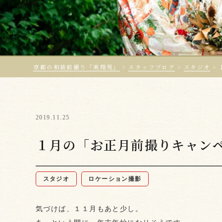
京都の和装前撮り「美翔苑」
>
スタッフブログ
>
スタジオ
>
2019.11.25
１月の「お正月前撮りキャン
スタジオ
ロケーション撮影
気づけば、１１月もあと少し。