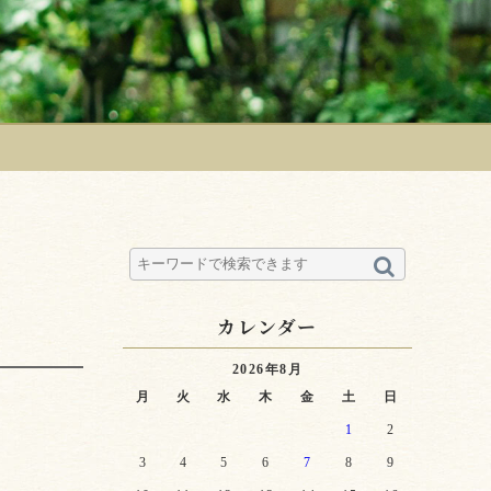
カレンダー
2026年8月
月
火
水
木
金
土
日
1
2
3
4
5
6
7
8
9