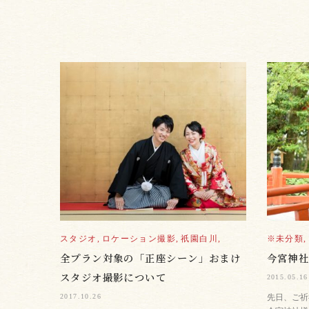
スタジオ,
ロケーション撮影,
祇園白川,
※未分類,
全プラン対象の「正座シーン」おまけ
今宮神
スタジオ撮影について
2015.05.16
2017.10.26
先日、ご祈