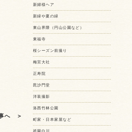
新婦様ヘア
新緑や夏の緑
東山界隈（円山公園など）
東福寺
桜シーズン前撮り
梅宮大社
正寿院
毘沙門堂
洋装撮影
洛西竹林公園
事へ ＞
町家・日本家屋など
祇園白川