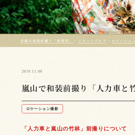
京都の和装前撮り「美翔苑」
>
スタッフブログ
>
ロケーショ
2019.11.09
嵐山で和装前撮り「人力車と
ロケーション撮影
「人力車と嵐山の竹林」前撮りについて