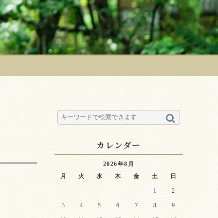
カレンダー
2026年8月
月
火
水
木
金
土
日
1
2
3
4
5
6
7
8
9