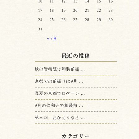
10
11
12
13
14
15
16
17
18
19
20
21
22
23
24
25
26
27
28
29
30
31
« 7月
最近の投稿
秋の智積院で和装前撮 ...
京都での前撮りは9月 ...
真夏の京都でロケーシ ...
9月の仁和寺で和装前 ...
第三回 おかえりなさ ...
カテゴリー