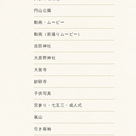
円山公園
動画・ムービー
動画（前撮りムービー）
吉田神社
大原野神社
大覚寺
妙顕寺
子供写真
宮参り・七五三・成人式
嵐山
引き振袖