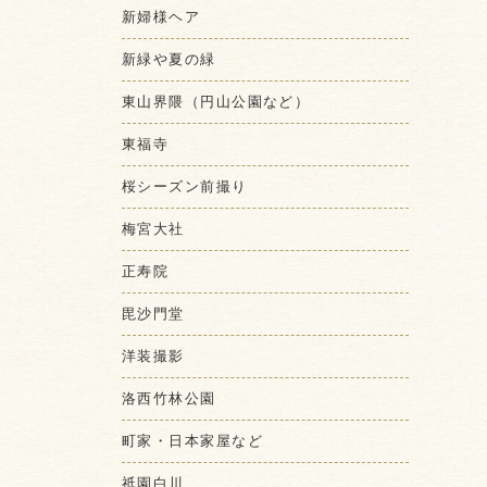
新婦様ヘア
新緑や夏の緑
東山界隈（円山公園など）
東福寺
桜シーズン前撮り
梅宮大社
正寿院
毘沙門堂
洋装撮影
洛西竹林公園
町家・日本家屋など
祇園白川