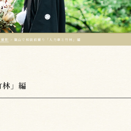
ン撮影
>
嵐山で和装前撮り「人力車と竹林」編
竹林」編