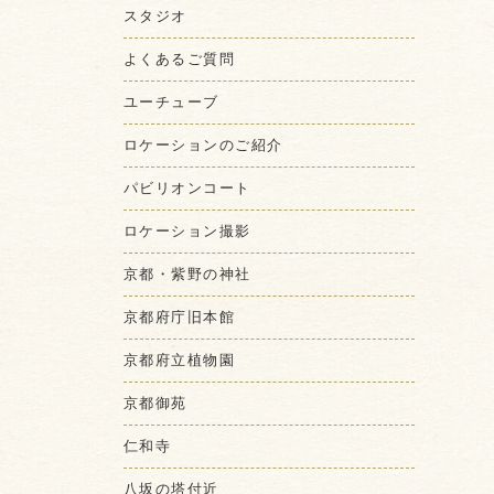
スタジオ
よくあるご質問
ユーチューブ
ロケーションのご紹介
パビリオンコート
ロケーション撮影
京都・紫野の神社
京都府庁旧本館
京都府立植物園
京都御苑
仁和寺
八坂の塔付近