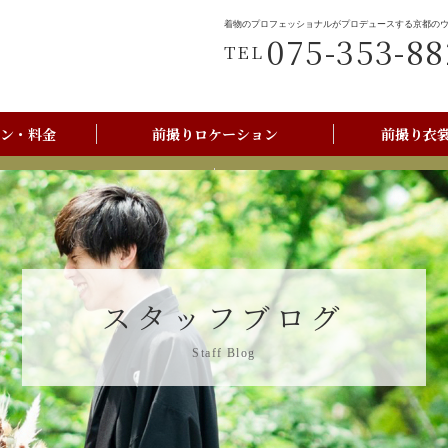
着物のプロフェッショナルがプロデュースする京都の
075-353-88
TEL
ン・料金
前撮りロケーション
前撮り衣
前撮りご利用の流れ
京都美翔苑店舗情報
スタッフブログ
Staff Blog