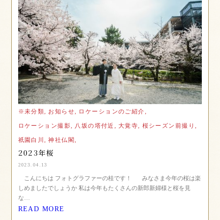
※未分類,
お知らせ,
ロケーションのご紹介,
ロケーション撮影,
八坂の塔付近,
大覚寺,
桜シーズン前撮り,
祇園白川,
神社仏閣,
2023年桜
2023.04.13
こんにちは フォトグラファーの桂です！ みなさま今年の桜は楽
しめましたでしょうか 私は今年もたくさんの新郎新婦様と桜を見
な…
READ MORE