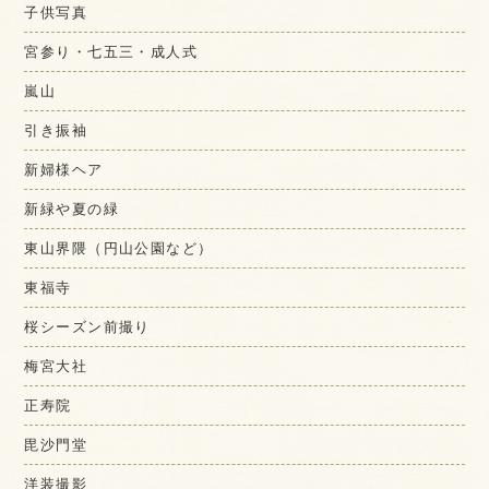
子供写真
宮参り・七五三・成人式
嵐山
引き振袖
新婦様ヘア
新緑や夏の緑
東山界隈（円山公園など）
東福寺
桜シーズン前撮り
梅宮大社
正寿院
毘沙門堂
洋装撮影