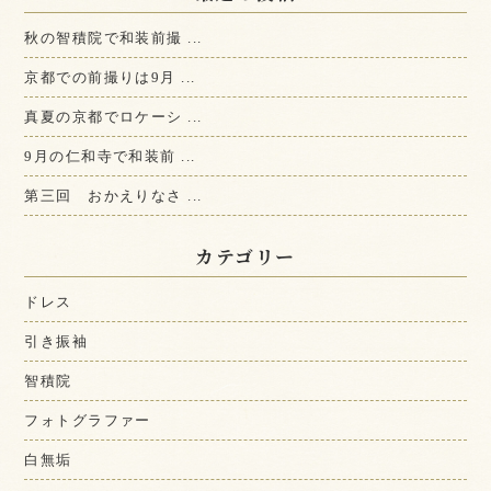
秋の智積院で和装前撮 ...
京都での前撮りは9月 ...
真夏の京都でロケーシ ...
9月の仁和寺で和装前 ...
第三回 おかえりなさ ...
カテゴリー
ドレス
引き振袖
智積院
フォトグラファー
白無垢