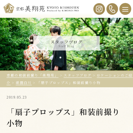
スタッフブログ
Staff Blog
京都の和装前撮り「美翔苑」
>
スタッフブログ
>
ロケーションのご紹
介
>
祇園白川
>
「扇子プロップス」和装前撮り小物
2019.05.23
「扇子プロップス」和装前撮り
小物