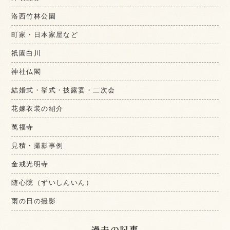
洛西竹林公園
町家・日本家屋など
祇園白川
神社仏閣
結婚式・挙式・披露宴・二次会
花嫁衣装の紹介
萬福寺
見積・撮影事例
金戒光明寺
随心院（ずいしんいん）
雨の日の撮影
過去の記事