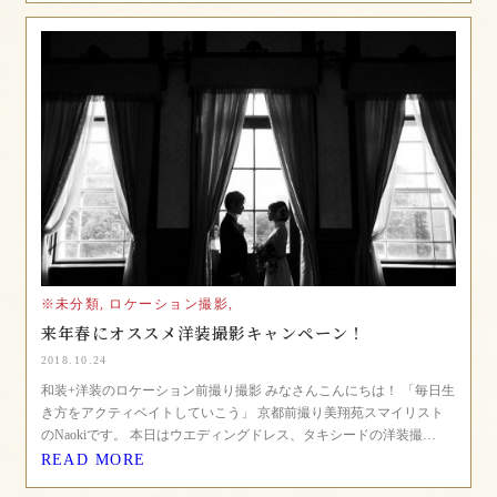
※未分類,
ロケーション撮影,
来年春にオススメ洋装撮影キャンペーン！
2018.10.24
和装+洋装のロケーション前撮り撮影 みなさんこんにちは！ 「毎日生
き方をアクティベイトしていこう」 京都前撮り美翔苑スマイリスト
のNaokiです。 本日はウエディングドレス、タキシードの洋装撮…
READ MORE