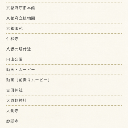
京都府庁旧本館
京都府立植物園
京都御苑
仁和寺
八坂の塔付近
円山公園
動画・ムービー
動画（前撮りムービー）
吉田神社
大原野神社
大覚寺
妙顕寺