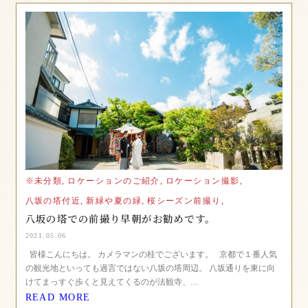
※未分類,
ロケーションのご紹介,
ロケーション撮影,
八坂の塔付近,
新緑や夏の緑,
桜シーズン前撮り,
八坂の塔での前撮り早朝がお勧めです。
2021.05.06
皆様こんにちは。 カメラマンの桂でございます。 京都で１番人気
の観光地といっても過言ではない八坂の塔周辺。 八坂通りを東に向
けてまっすぐ歩くと見えてくるのが法観寺、…
READ MORE