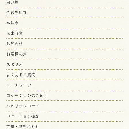
白無垢
金戒光明寺
本法寺
※未分類
お知らせ
お客様の声
スタジオ
よくあるご質問
ユーチューブ
ロケーションのご紹介
パビリオンコート
ロケーション撮影
京都・紫野の神社