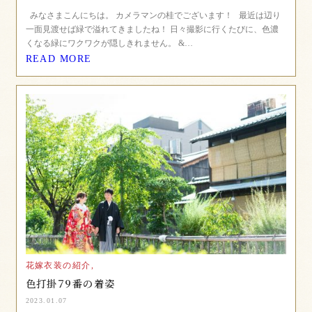
みなさまこんにちは。 カメラマンの桂でございます！ 最近は辺り
一面見渡せば緑で溢れてきましたね！ 日々撮影に行くたびに、色濃
くなる緑にワクワクが隠しきれません。 &…
READ MORE
花嫁衣装の紹介,
色打掛79番の着姿
2023.01.07