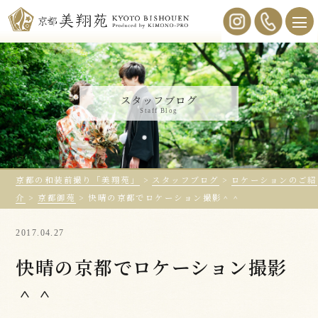
スタッフブログ
Staff Blog
京都の和装前撮り「美翔苑」
>
スタッフブログ
>
ロケーションのご紹
介
>
京都御苑
>
快晴の京都でロケーション撮影＾＾
2017.04.27
快晴の京都でロケーション撮影
＾＾