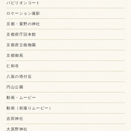
パビリオンコート
ロケーション撮影
京都・紫野の神社
京都府庁旧本館
京都府立植物園
京都御苑
仁和寺
八坂の塔付近
円山公園
動画・ムービー
動画（前撮りムービー）
吉田神社
大原野神社