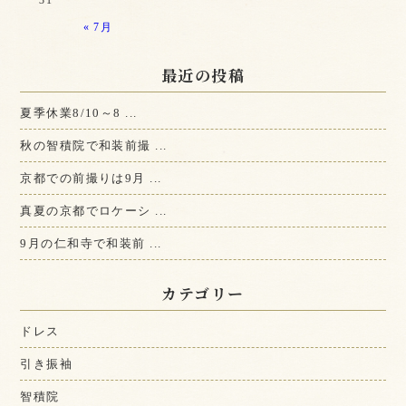
31
« 7月
最近の投稿
夏季休業8/10～8 ...
秋の智積院で和装前撮 ...
京都での前撮りは9月 ...
真夏の京都でロケーシ ...
9月の仁和寺で和装前 ...
カテゴリー
ドレス
引き振袖
智積院