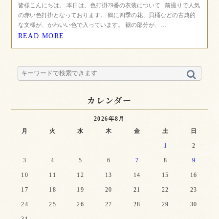
皆様こんにちは。 本日は、色打掛79番の衣装について 前撮りで人気
の赤い色打掛となっております。 鶴に四季の花、貝桶などの古典的
な文様が、かわいい色で入っています。 裾の部分が、…
READ MORE
カレンダー
2026年8月
月
火
水
木
金
土
日
1
2
3
4
5
6
7
8
9
10
11
12
13
14
15
16
17
18
19
20
21
22
23
24
25
26
27
28
29
30