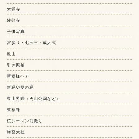
大覚寺
妙顕寺
子供写真
宮参り・七五三・成人式
嵐山
引き振袖
新婦様ヘア
新緑や夏の緑
東山界隈（円山公園など）
東福寺
桜シーズン前撮り
梅宮大社