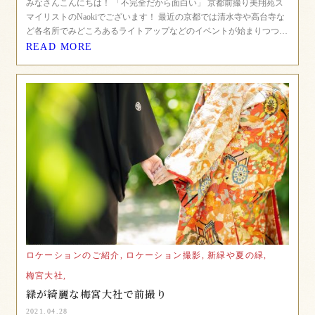
みなさんこんにちは！ 「不完全だから面白い」 京都前撮り美翔苑ス
マイリストのNaokiでございます！ 最近の京都では清水寺や高台寺な
ど各名所でみどころあるライトアップなどのイベントが始まりつつ…
READ MORE
ロケーションのご紹介,
ロケーション撮影,
新緑や夏の緑,
梅宮大社,
緑が綺麗な梅宮大社で前撮り
2021.04.28