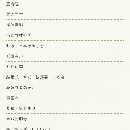
正寿院
毘沙門堂
洋装撮影
洛西竹林公園
町家・日本家屋など
祇園白川
神社仏閣
結婚式・挙式・披露宴・二次会
花嫁衣装の紹介
萬福寺
見積・撮影事例
金戒光明寺
随心院（ずいしんいん）