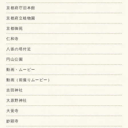
京都府庁旧本館
京都府立植物園
京都御苑
仁和寺
八坂の塔付近
円山公園
動画・ムービー
動画（前撮りムービー）
吉田神社
大原野神社
大覚寺
妙顕寺