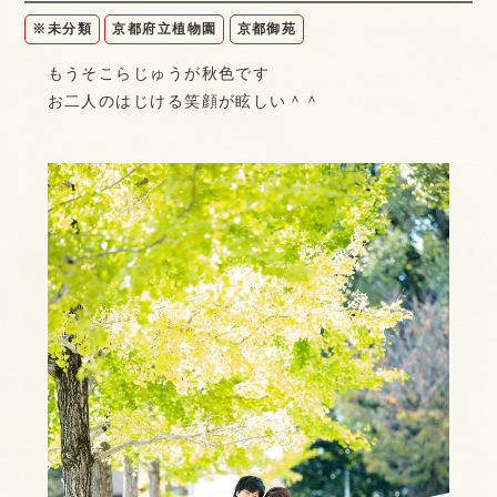
※未分類
京都府立植物園
京都御苑
もうそこらじゅうが秋色です
お二人のはじける笑顔が眩しい＾＾