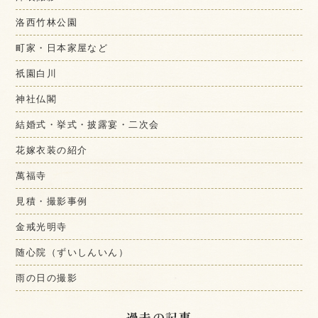
洛西竹林公園
町家・日本家屋など
祇園白川
神社仏閣
結婚式・挙式・披露宴・二次会
花嫁衣装の紹介
萬福寺
見積・撮影事例
金戒光明寺
随心院（ずいしんいん）
雨の日の撮影
過去の記事