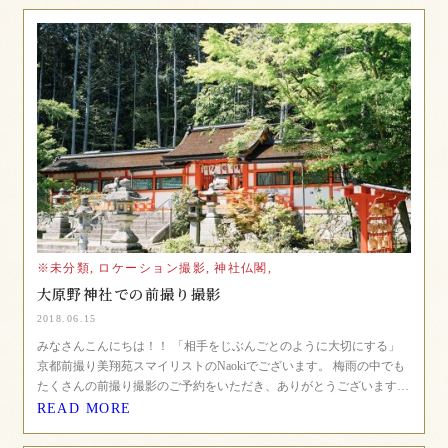
※未分類,
ロケーション撮影,
神社仏閣,
大原野神社での前撮り撮影
2018.06.15
みなさんこんにちは！！ 「相手をじぶんごとのように大切にする」
京都前撮り美翔苑スマイリストのNaokiでございます。 梅雨の中でも
たくさんの前撮り撮影のご予約をいただき、ありがとうございます…
READ MORE