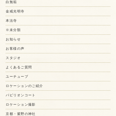
白無垢
金戒光明寺
本法寺
※未分類
お知らせ
お客様の声
スタジオ
よくあるご質問
ユーチューブ
ロケーションのご紹介
パビリオンコート
ロケーション撮影
京都・紫野の神社