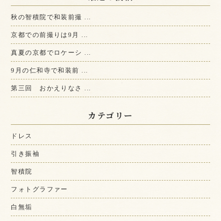
秋の智積院で和装前撮 ...
京都での前撮りは9月 ...
真夏の京都でロケーシ ...
9月の仁和寺で和装前 ...
第三回 おかえりなさ ...
カテゴリー
ドレス
引き振袖
智積院
フォトグラファー
白無垢