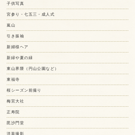
子供写真
宮参り・七五三・成人式
嵐山
引き振袖
新婦様ヘア
新緑や夏の緑
東山界隈（円山公園など）
東福寺
桜シーズン前撮り
梅宮大社
正寿院
毘沙門堂
洋装撮影