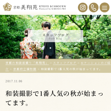
スタッフブログ
Staff Blog
京都の和装前撮り「美翔苑」
>
スタッフブログ
>
ロケーションのご紹
介
>
京都府立植物園
>
和装撮影で1番人気の秋が始まってます。
2017.11.06
和装撮影で1番人気の秋が始まっ
てます。