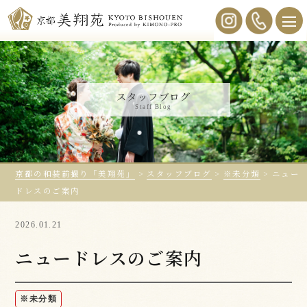
スタッフブログ
Staff Blog
京都の和装前撮り「美翔苑」
>
スタッフブログ
>
※未分類
>
ニュー
ドレスのご案内
2026.01.21
ニュードレスのご案内
※未分類