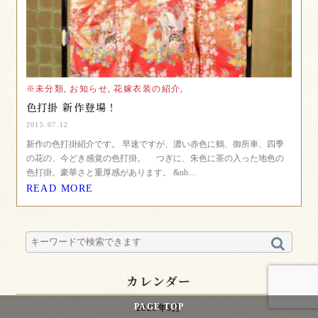
※未分類,
お知らせ,
花嫁衣装の紹介,
色打掛 新作登場！
2015.07.12
新作の色打掛紹介です。 早速ですが、濃い赤色に鶴、御所車、四季
の花の、今どき感覚の色打掛。 つぎに、朱色に茶の入った地色の
色打掛。豪華さと重厚感があります。 &nb…
READ MORE
カレンダー
PAGE
TOP
2026年8月