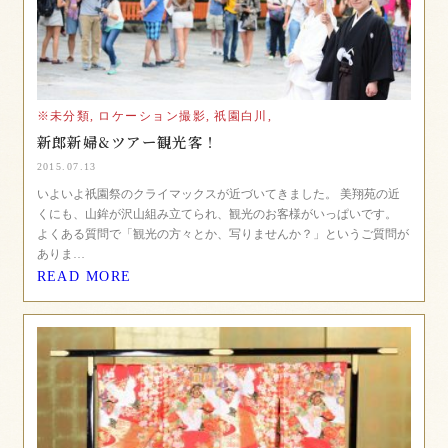
※未分類,
ロケーション撮影,
祇園白川,
新郎新婦&ツアー観光客！
2015.07.13
いよいよ祇園祭のクライマックスが近づいてきました。 美翔苑の近
くにも、山鉾が沢山組み立てられ、観光のお客様がいっぱいです。
よくある質問で「観光の方々とか、写りませんか？」というご質問が
ありま…
READ MORE