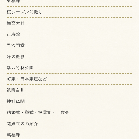
東福寺
桜シーズン前撮り
梅宮大社
正寿院
毘沙門堂
洋装撮影
洛西竹林公園
町家・日本家屋など
祇園白川
神社仏閣
結婚式・挙式・披露宴・二次会
花嫁衣装の紹介
萬福寺