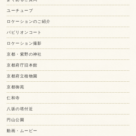
ユーチューブ
ロケーションのご紹介
パビリオンコート
ロケーション撮影
京都・紫野の神社
京都府庁旧本館
京都府立植物園
京都御苑
仁和寺
八坂の塔付近
円山公園
動画・ムービー