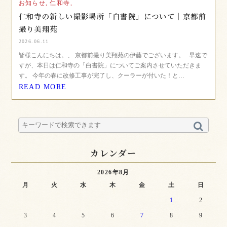
お知らせ,
仁和寺,
仁和寺の新しい撮影場所「白書院」について｜京都前
撮り美翔苑
2026.06.11
皆様こんにちは。、 京都前撮り美翔苑の伊藤でございます。 早速で
すが、本日は仁和寺の「白書院」についてご案内させていただきま
す。 今年の春に改修工事が完了し、クーラーが付いた！と…
READ MORE
カレンダー
2026年8月
月
火
水
木
金
土
日
1
2
3
4
5
6
7
8
9