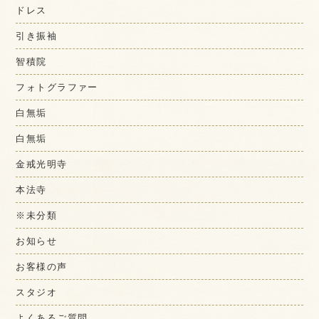
ドレス
引き振袖
智積院
フォトグラファー
白無垢
白無垢
金戒光明寺
本法寺
※未分類
お知らせ
お客様の声
スタジオ
よくあるご質問