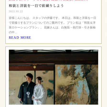
和装と洋装を一日で前撮りしよう
2022.05.22
皆様こんにちは。 スタッフの伊藤です。 本日は、和装と洋装を一日
で前撮りするプランについてのご案内です。 プラン名は「和装＆洋
装ロケーションプラン」。 花嫁さんは、白無垢・色打掛・引き振袖
の中…
READ MORE