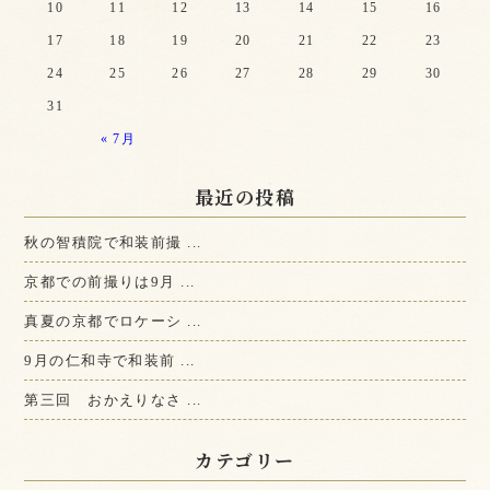
10
11
12
13
14
15
16
17
18
19
20
21
22
23
24
25
26
27
28
29
30
31
« 7月
最近の投稿
秋の智積院で和装前撮 ...
京都での前撮りは9月 ...
真夏の京都でロケーシ ...
9月の仁和寺で和装前 ...
第三回 おかえりなさ ...
カテゴリー