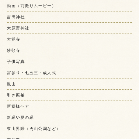
動画（前撮りムービー）
吉田神社
大原野神社
大覚寺
妙顕寺
子供写真
宮参り・七五三・成人式
嵐山
引き振袖
新婦様ヘア
新緑や夏の緑
東山界隈（円山公園など）