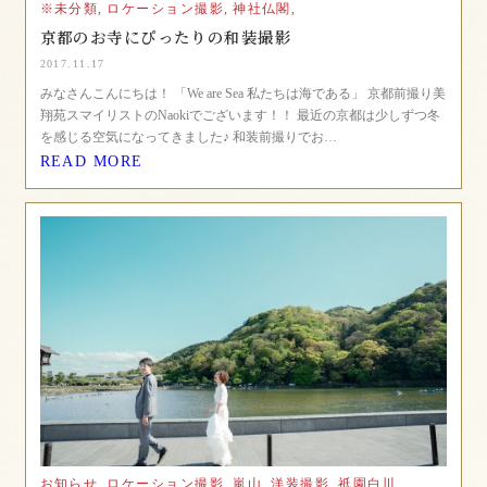
※未分類,
ロケーション撮影,
神社仏閣,
京都のお寺にぴったりの和装撮影
2017.11.17
みなさんこんにちは！ 「We are Sea 私たちは海である」 京都前撮り美
翔苑スマイリストのNaokiでございます！！ 最近の京都は少しずつ冬
を感じる空気になってきました♪ 和装前撮りでお…
READ MORE
お知らせ,
ロケーション撮影,
嵐山,
洋装撮影,
祇園白川,