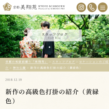
スタッフブログ
Staff Blog
京都の和装前撮り「美翔苑」
>
スタッフブログ
>
ロケーションのご紹
介
>
神社仏閣
>
新作の高級色打掛の紹介（黄緑色）
2018.12.19
新作の高級色打掛の紹介（黄緑
色）