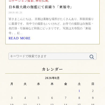
ロケーション撮影,
神社仏閣,
日本最大級の伽藍にて前撮り「東福寺」
2019.05.21
皆さまこんにちは。 京都は素敵な場所がたくさんあり、和装前撮り
に最適です。 街中での撮影もいいけれど、お寺での撮影は白無垢・
色打掛・引振袖など和装にピッタリです。 写真は大寺院の「東福
寺」。紅…
READ MORE
カレンダー
2026年8月
月
火
水
木
金
土
日
1
2
3
4
5
6
7
8
9