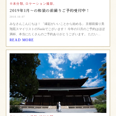
※未分類,
ロケーション撮影,
2019年1月〜の和装の前撮りご予約受付中！
2018.10.07
みなさんこんにちは！ 「縁起がいいことから始める」 京都前撮り美
翔苑スマイリストのNaokiでございます！ 今年の11月のご予約はほぼ
満杯、本当にたくさんのご予約ありがとうございます。 ただい…
READ MORE