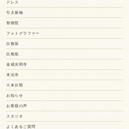
ドレス
引き振袖
智積院
フォトグラファー
白無垢
白無垢
金戒光明寺
本法寺
※未分類
お知らせ
お客様の声
スタジオ
よくあるご質問