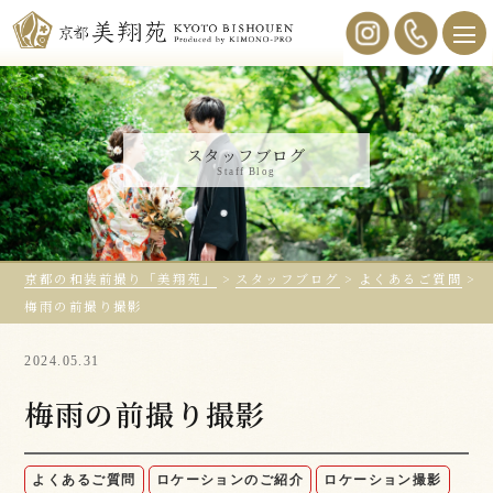
スタッフブログ
Staff Blog
京都の和装前撮り「美翔苑」
>
スタッフブログ
>
よくあるご質問
>
梅雨の前撮り撮影
2024.05.31
梅雨の前撮り撮影
よくあるご質問
ロケーションのご紹介
ロケーション撮影