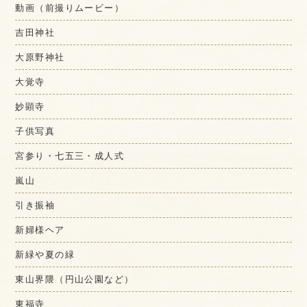
動画（前撮りムービー）
吉田神社
大原野神社
大覚寺
妙顕寺
子供写真
宮参り・七五三・成人式
嵐山
引き振袖
新婦様ヘア
新緑や夏の緑
東山界隈（円山公園など）
東福寺