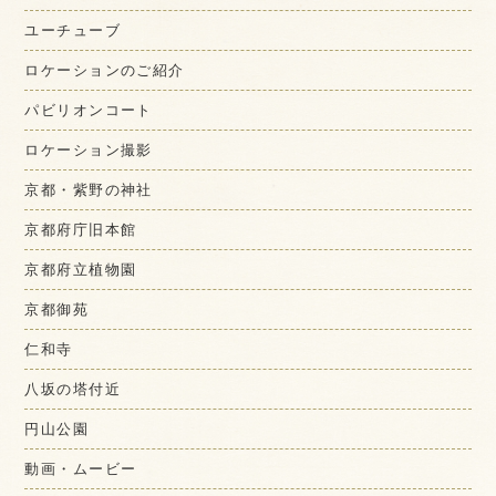
ユーチューブ
ロケーションのご紹介
パビリオンコート
ロケーション撮影
京都・紫野の神社
京都府庁旧本館
京都府立植物園
京都御苑
仁和寺
八坂の塔付近
円山公園
動画・ムービー