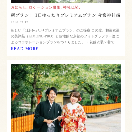
お知らせ,
ロケーション撮影,
神社仏閣,
新プラン！ 1日ゆったりプレミアムプラン 今宮神社編
2016.03.17
新しい「1日ゆったりプレミアムプラン」のご提案 この度、和装衣装
の美翔苑（KIMONO-PRO）と個性的な京都のフォトグラファー達に
よるコラボレーションプランをつくりました。 ・花嫁衣装２着で…
READ MORE