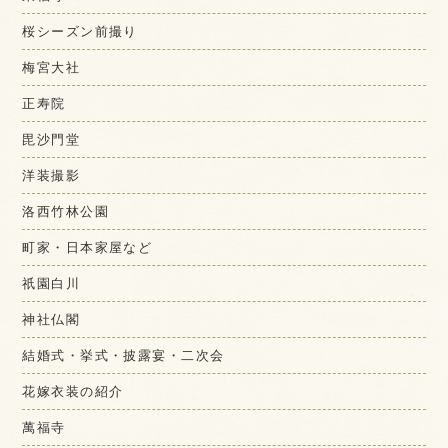
桜シーズン前撮り
梅宮大社
正寿院
毘沙門堂
洋装撮影
洛西竹林公園
町家・日本家屋など
祇園白川
神社仏閣
結婚式・挙式・披露宴・二次会
花嫁衣装の紹介
萬福寺