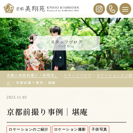
スタッフブログ
Staff Blog
京都の和装前撮り「美翔苑」
>
スタッフブログ
>
ロケーションのご紹
介
>
京都前撮り事例｜堪庵
2023.11.03
京都前撮り事例｜堪庵
ロケーションのご紹介
ロケーション撮影
子供写真