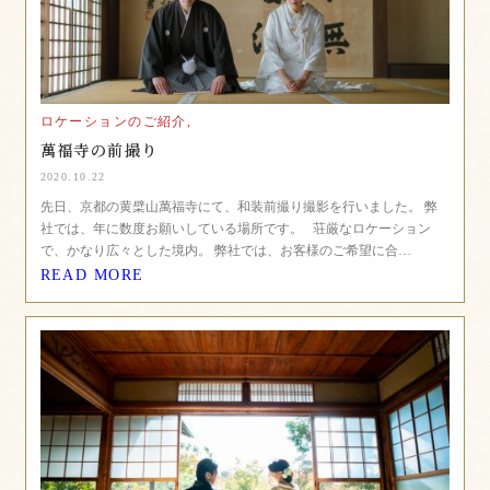
ロケーションのご紹介,
萬福寺の前撮り
2020.10.22
先日、京都の黄檗山萬福寺にて、和装前撮り撮影を行いました。 弊
社では、年に数度お願いしている場所です。 荘厳なロケーション
で、かなり広々とした境内。 弊社では、お客様のご希望に合…
READ MORE