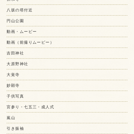
八坂の塔付近
円山公園
動画・ムービー
動画（前撮りムービー）
吉田神社
大原野神社
大覚寺
妙顕寺
子供写真
宮参り・七五三・成人式
嵐山
引き振袖