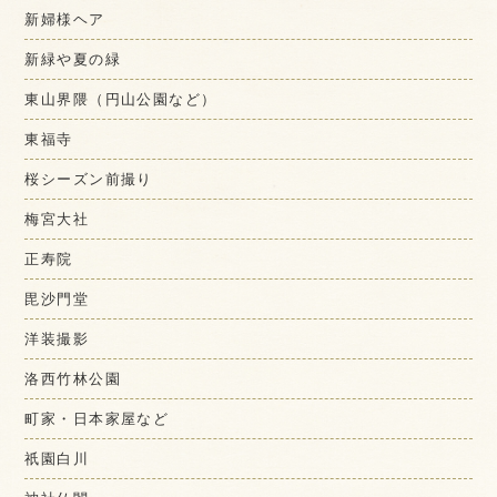
新婦様ヘア
新緑や夏の緑
東山界隈（円山公園など）
東福寺
桜シーズン前撮り
梅宮大社
正寿院
毘沙門堂
洋装撮影
洛西竹林公園
町家・日本家屋など
祇園白川