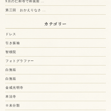
9月の仁和寺で和装前 ...
第三回 おかえりなさ ...
カテゴリー
ドレス
引き振袖
智積院
フォトグラファー
白無垢
白無垢
金戒光明寺
本法寺
※未分類